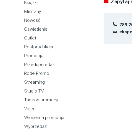
Zapytaj
Książki
Minrrauy
Nowość
789 2
Oświetlenie
ekspe
Outlet
Postprodukcja
Promocja
Przedsprzedaż
Rode Promo
Streaming
Studio TV
Tamron promocja
Video
Wiosenna promocja
Wyprzedaż