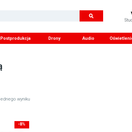
Stu
Postprodukcja
Drony
Audio
Oświetleni
ą
jednego wyniku
-8%
-899zł