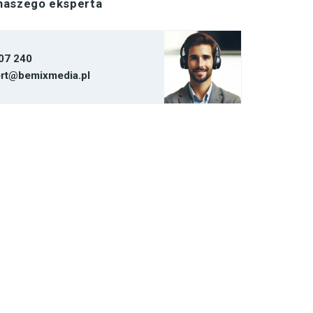
 naszego eksperta
07 240
rt@bemixmedia.pl