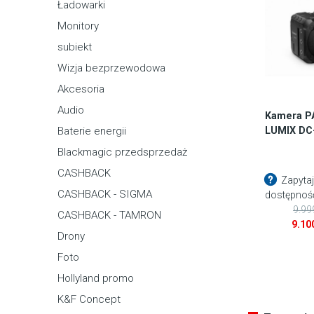
Ładowarki
Monitory
subiekt
Wizja bezprzewodowa
Akcesoria
Audio
Kamera P
LUMIX DC
Baterie energii
Blackmagic przedsprzedaż
CASHBACK
Zapytaj
CASHBACK - SIGMA
dostępnoś
9.99
CASHBACK - TAMRON
Pierwotna
9.10
Drony
cena
Aktualna
wynosiła:
cena
Foto
9.999,00 zł.
wynosi:
Hollyland promo
9.100,00 zł.
K&F Concept