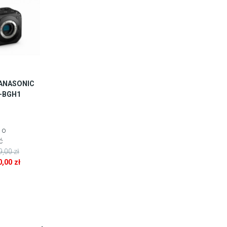
ANASONIC
-BGH1
 o
ć
9,00
zł
0,00
zł