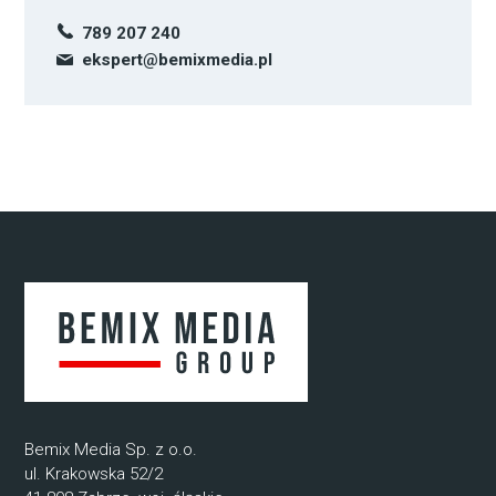
789 207 240
ekspert@bemixmedia.pl
Bemix Media Sp. z o.o.
ul. Krakowska 52/2