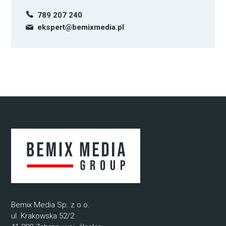
789 207 240
ekspert@bemixmedia.pl
Bemix Media Sp. z o.o.
ul. Krakowska 52/2