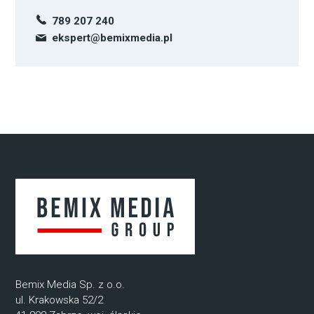
789 207 240
ekspert@bemixmedia.pl
Bemix Media Sp. z o.o.
ul. Krakowska 52/2