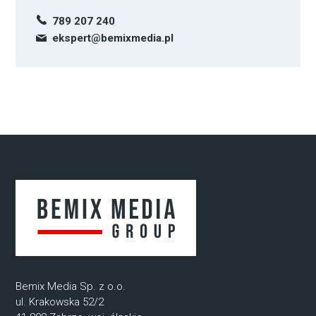
789 207 240
ekspert@bemixmedia.pl
Bemix Media Sp. z o.o.
ul. Krakowska 52/2