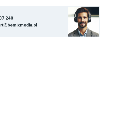
07 240
rt@bemixmedia.pl