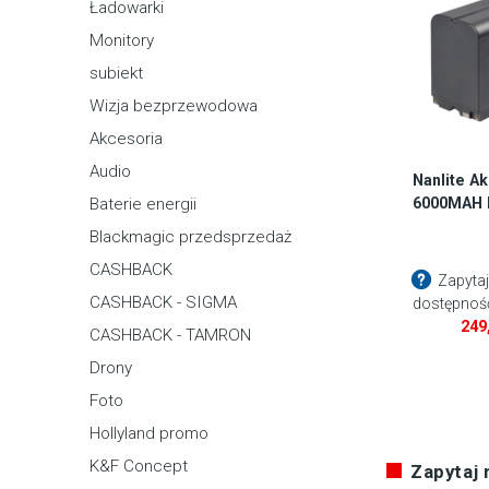
Ładowarki
Monitory
subiekt
Wizja bezprzewodowa
Akcesoria
Audio
Nanlite A
6000MAH 
Baterie energii
Blackmagic przedsprzedaż
CASHBACK
Zapytaj
CASHBACK - SIGMA
dostępnoś
249
CASHBACK - TAMRON
Drony
Foto
Hollyland promo
K&F Concept
Zapytaj