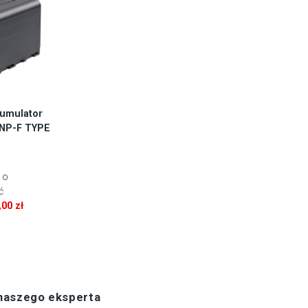
kumulator
NP-F TYPE
 o
ć
,00
zł
 naszego eksperta