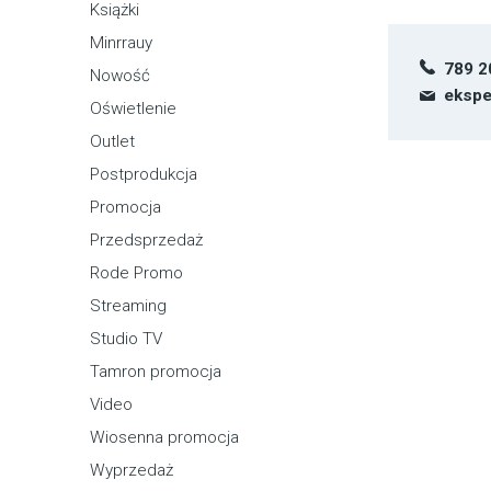
Książki
Minrrauy
789 2
Nowość
ekspe
Oświetlenie
Outlet
Postprodukcja
Promocja
Przedsprzedaż
Rode Promo
Streaming
Studio TV
Tamron promocja
Video
Wiosenna promocja
Wyprzedaż