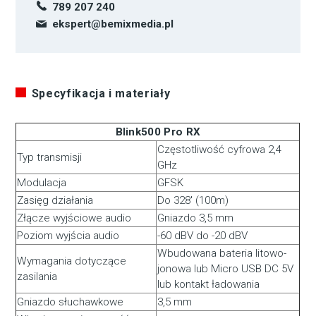
789 207 240
ekspert@bemixmedia.pl
Specyfikacja i materiały
Blink500 Pro RX
Częstotliwość cyfrowa 2,4
Typ transmisji
GHz
Modulacja
GFSK
Zasięg działania
Do 328′ (100m)
Złącze wyjściowe audio
Gniazdo 3,5 mm
Poziom wyjścia audio
-60 dBV do -20 dBV
Wbudowana bateria litowo-
Wymagania dotyczące
jonowa lub Micro USB DC 5V
zasilania
lub kontakt ładowania
Gniazdo słuchawkowe
3,5 mm