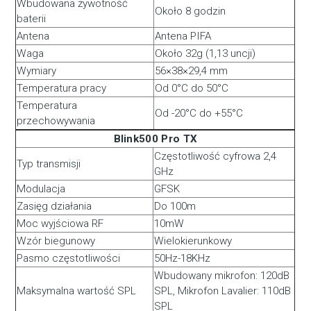
Wbudowana żywotność
Około 8 godzin
baterii
Antena
Antena PIFA
Waga
Około 32g (1,13 uncji)
Wymiary
56×38×29,4 mm
Temperatura pracy
Od 0°C do 50°C
Temperatura
Od -20°C do +55°C
przechowywania
Blink500 Pro TX
Częstotliwość cyfrowa 2,4
Typ transmisji
GHz
Modulacja
GFSK
Zasięg działania
Do 100m
Moc wyjściowa RF
10mW
Wzór biegunowy
Wielokierunkowy
Pasmo częstotliwości
50Hz-18KHz
Wbudowany mikrofon: 120dB
Maksymalna wartość SPL
SPL, Mikrofon Lavalier: 110dB
SPL