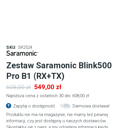
SKU:
SR2524
Zestaw Saramonic Blink500
Pro B1 (RX+TX)
Pierwotna
Aktualna
549,00
zł
608,00
zł
cena
cena
Najniższa cena z ostatnich 30 dni:
608,00
zł
wynosiła:
wynosi:
Zapytaj o dostępność
Darmowa dostawa!
608,00 zł.
549,00 zł.
Produktu nie ma na magazynie, nie mamy też pewnej
informacji, czy jest dostępny u naszych dostawców.
Skontaktuj się z nami, a my udzielimy informacji kiedy