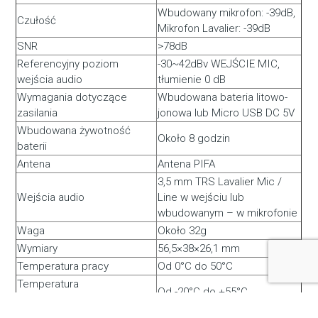
Wbudowany mikrofon: -39dB,
Czułość
Mikrofon Lavalier: -39dB
SNR
>78dB
Referencyjny poziom
-30~42dBv WEJŚCIE MIC,
wejścia audio
tłumienie 0 dB
Wymagania dotyczące
Wbudowana bateria litowo-
zasilania
jonowa lub Micro USB DC 5V
Wbudowana żywotność
Około 8 godzin
baterii
Antena
Antena PIFA
3,5 mm TRS Lavalier Mic /
Wejścia audio
Line w wejściu lub
wbudowanym – w mikrofonie
Waga
Około 32g
Wymiary
56,5×38×26,1 mm
Temperatura pracy
Od 0°C do 50°C
Temperatura
Od -20°C do +55°C
przechowywania