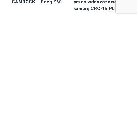
CAMROCK – Beeg Z60
przeciwdeszczowa na
kamerę CRC-15 PL
Dostępny 2-7 dni
Na zamówienie
274,85
zł
632,00
zł
Do koszyka