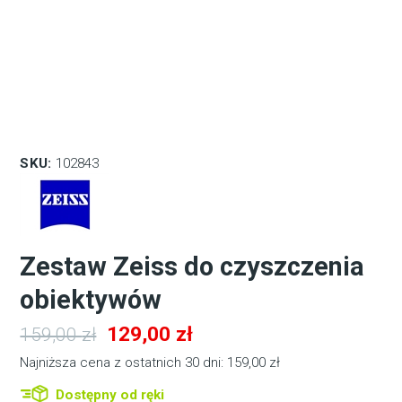
SKU:
102843
Zestaw Zeiss do czyszczenia
obiektywów
Pierwotna
Aktualna
129,00
zł
159,00
zł
cena
cena
Najniższa cena z ostatnich 30 dni:
159,00
zł
wynosiła:
wynosi:
Dostępny od ręki