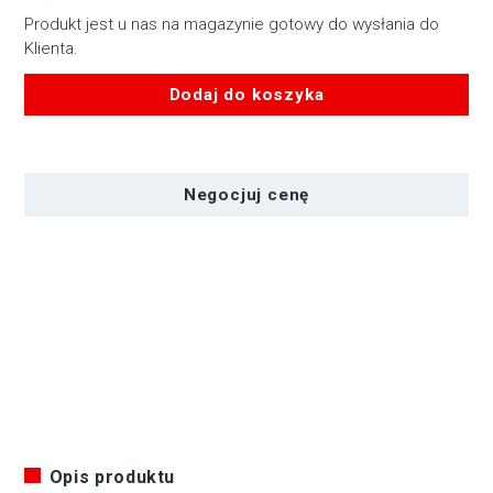
159,00 zł.
129,00 zł.
Produkt jest u nas na magazynie gotowy do wysłania do
Klienta.
Dodaj do koszyka
ilość
Zestaw
Zeiss
Negocjuj cenę
do
czyszczenia
obiektywów
Opis produktu