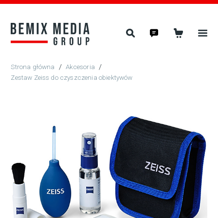
/
Akcesoria
/
Zestaw Zeiss do czyszczenia obiektywów