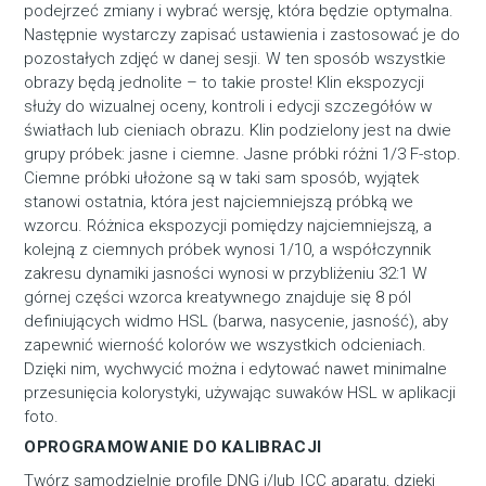
podejrzeć zmiany i wybrać wersję, która będzie optymalna.
Następnie wystarczy zapisać ustawienia i zastosować je do
pozostałych zdjęć w danej sesji. W ten sposób wszystkie
obrazy będą jednolite – to takie proste! Klin ekspozycji
służy do wizualnej oceny, kontroli i edycji szczegółów w
światłach lub cieniach obrazu. Klin podzielony jest na dwie
grupy próbek: jasne i ciemne. Jasne próbki różni 1/3 F-stop.
Ciemne próbki ułożone są w taki sam sposób, wyjątek
stanowi ostatnia, która jest najciemniejszą próbką we
wzorcu. Różnica ekspozycji pomiędzy najciemniejszą, a
kolejną z ciemnych próbek wynosi 1/10, a współczynnik
zakresu dynamiki jasności wynosi w przybliżeniu 32:1 W
górnej części wzorca kreatywnego znajduje się 8 pól
definiujących widmo HSL (barwa, nasycenie, jasność), aby
zapewnić wierność kolorów we wszystkich odcieniach.
Dzięki nim, wychwycić można i edytować nawet minimalne
przesunięcia kolorystyki, używając suwaków HSL w aplikacji
foto.
OPROGRAMOWANIE DO KALIBRACJI
Twórz samodzielnie profile DNG i/lub ICC aparatu, dzięki