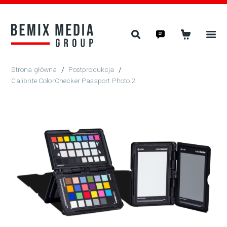
/
Postprodukcja
/
Calibrite ColorChecker Passport Photo 2