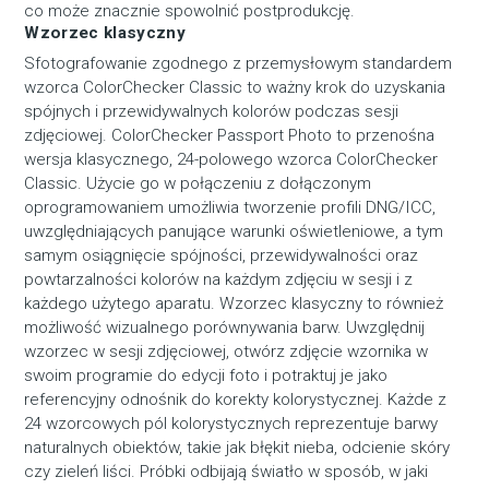
co może znacznie spowolnić postprodukcję.
Wzorzec klasyczny
Sfotografowanie zgodnego z przemysłowym standardem
wzorca ColorChecker Classic to ważny krok do uzyskania
spójnych i przewidywalnych kolorów podczas sesji
zdjęciowej. ColorChecker Passport Photo to przenośna
wersja klasycznego, 24-polowego wzorca ColorChecker
Classic. Użycie go w połączeniu z dołączonym
oprogramowaniem umożliwia tworzenie profili DNG/ICC,
uwzględniających panujące warunki oświetleniowe, a tym
samym osiągnięcie spójności, przewidywalności oraz
powtarzalności kolorów na każdym zdjęciu w sesji i z
każdego użytego aparatu. Wzorzec klasyczny to również
możliwość wizualnego porównywania barw. Uwzględnij
wzorzec w sesji zdjęciowej, otwórz zdjęcie wzornika w
swoim programie do edycji foto i potraktuj je jako
referencyjny odnośnik do korekty kolorystycznej. Każde z
24 wzorcowych pól kolorystycznych reprezentuje barwy
naturalnych obiektów, takie jak błękit nieba, odcienie skóry
czy zieleń liści. Próbki odbijają światło w sposób, w jaki