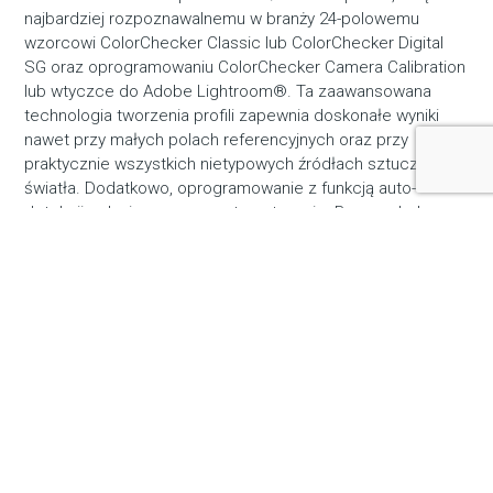
najbardziej rozpoznawalnemu w branży 24-polowemu
wzorcowi ColorChecker Classic lub ColorChecker Digital
SG oraz oprogramowaniu ColorChecker Camera Calibration
lub wtyczce do Adobe Lightroom®. Ta zaawansowana
technologia tworzenia profili zapewnia doskonałe wyniki
nawet przy małych polach referencyjnych oraz przy
praktycznie wszystkich nietypowych źródłach sztucznego
światła. Dodatkowo, oprogramowanie z funkcją auto-
detekcji wykryje wzorzec automatycznie. Bez względu na
to, czy fotografujesz jednym aparatem, czy kilkoma, w
łatwy sposób osiągniesz poprawne kolory i utrzymasz nad
nimi pełną kontrolę.
Minimalizacja różnic kolorystycznych pomiędzy
aparatami i obiektywami
Neutralna kolorystyka i dopasowanie do różnych
źródeł światła
Zachowanie balansu kolorystycznego w różnych
scenach i ujęciach
PROFILE DNG DUAL-ILLUMINANT