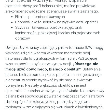
całym spektrum widzialnym. Tworząc w aparacie
niestandardowy profil balansu bieli, można prawidłowo
zrekompensować różne scenariusze światła zastanego.
Eliminacja dominant barwnych
Poprawa jakości kolorów na wyświetlaczu aparatu
Szybsza i łatwiejsza obróbka zdjęć, brak
konieczności późniejszej korekty dla pojedynczych
obrazów
Uwaga: Użytkownicy zapisujący pliki w formacie RAW mogą
wykonać zdjęcie wzorca w każdym momencie sesji,
natomiast dla fotografujących w formacie JPEG zdjęcie
wzorca powinno być pierwszym w sesji.
„Dlaczego nie
mogę użyć dowolnego, białego obiektu?”
Ustawienie
balansu bieli za pomocą kartki papieru lub innego szarego
elementu w scenie wydawać by się mogło świetnym
pomysłem. Niestety większość obiektów nie jest
spektralnie neutralna w różnym typie światła. Nieprawidłowy
balans bieli spowoduje powstanie niepożądanych zafarbów
i brak spójności kolorystycznej pomiędzy zdjęciami
robionymi w zmieniających się warunkach oświetleniowych,