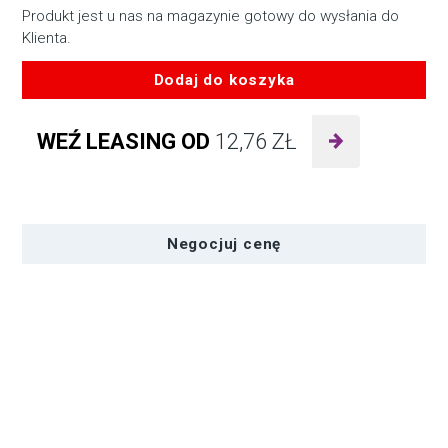
Produkt jest u nas na magazynie gotowy do wysłania do
Klienta.
Dodaj do koszyka
ilość
Calibrite
WEŹ LEASING OD
12,76
ZŁ
ColorChecker
Passport
Photo
2
Negocjuj cenę