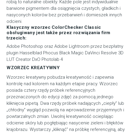
robią to naturalne obiekty. Każde pole jest indywidualnie
barwione pigmentem dla osiągnięcia czystych, gładkich i
nasyconych kolorów bez przebarwień i domieszek innych
odcieni.
Klasyczny wzorzec ColorChecker Classic
obsługiwany jest także przez rozwiązania firm
trzecich:
Adobe Photoshop oraz Adobe Lightroom przez bezpłatny
plugin Hasselblad Phocus Black Magic DaVinci Resolve 3D
LUT Creator DxO Photolab 4
WZORZEC KREATYWNY
Wzorzec kreatywny pobudza kreatywność i zapewnia
kontrolę nad kolorem na każdym etapie pracy. Wzorzec
posiada cztery rzędy próbek referencyjnych
przeznaczonych do edycji zdjęć za pomocą jednego
kliknięcia pipetą. Dwa rzędy próbek nadających „ciepły” lub
„chłodny” wygląd pozwolą na wprowadzenie przyjemnych i
powtarzalnych zmian. Uwolnij kreatywność ocieplając
odcienie skóry lub pogłębiając nasycenie zieleni i błękitów
krajobrazu. Wystarczy „kliknąć” na próbkę referencyjną, aby