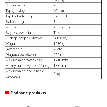
Średnica nogi
26 mm
Typ głowicy
Wideo
Typ blokady nóg
Flip Lock
Sekcje nóg
3
Materiał
Aluminium
Szybkie zwalnianie
Tak
Funkcje stopek statywu
Gumowy
Waga
1980 g
Gwarancja
2 lata
Długość po złożeniu
670 mm
Maksymalna wysokość
1710 mm
Maksymalna wysokość nogi
1385 mm
Maksymalne obciążenie
3 kg
użytkowe
Podobne produkty