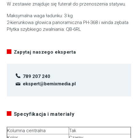
W zestawie znajduje się futerał do przenoszenia statywu.
Maksymalna waga ładunku: 3 kg
2-kierunkowa głowica panoramiczna PH-368 i winda zębata
Płytka szybkiego zwalniania: QB-6RL
Zapytaj naszego eksperta
789 207 240
ekspert@bemixmedia.pl
Specyfikacja i materiały
Kolumna centralna
Tak
Kolor
Czarny