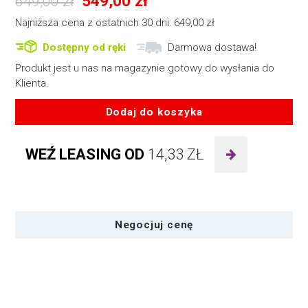
Pierwotna
Aktualna
549,00
zł
649,00
zł
cena
cena
Najniższa cena z ostatnich 30 dni:
649,00
zł
wynosiła:
wynosi:
Dostępny od ręki
Darmowa dostawa!
649,00 zł.
549,00 zł.
Produkt jest u nas na magazynie gotowy do wysłania do
Klienta.
Dodaj do koszyka
ilość
VELBON
WEŹ LEASING OD
14,33
ZŁ
Videomate
638
Negocjuj cenę