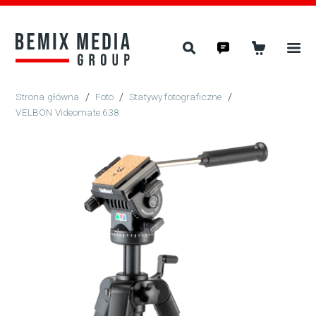
/
Foto
/
Statywy fotograficzne
/
VELBON Videomate 638