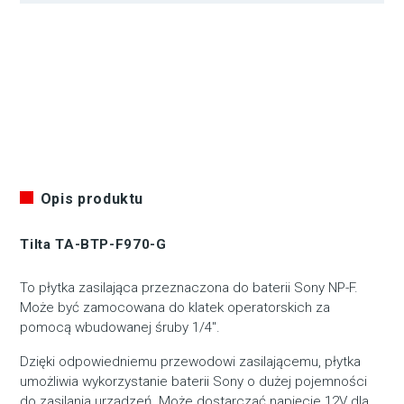
F970
płytka
zasilająca
Sony
NP-
F
Opis produktu
Tilta TA-BTP-F970-G
To płytka zasilająca przeznaczona do baterii Sony NP-F.
Może być zamocowana do klatek operatorskich za
pomocą wbudowanej śruby 1/4″.
Dzięki odpowiedniemu przewodowi zasilającemu, płytka
umożliwia wykorzystanie baterii Sony o dużej pojemności
do zasilania urządzeń. Może dostarczać napięcie 12V dla