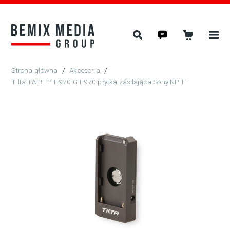
/
Akcesoria
/
Tilta TA-BTP-F970-G F970 płytka zasilająca Sony NP-F