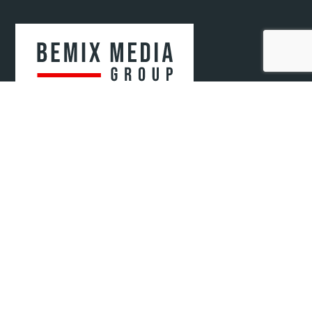
Bemix Media Sp. z o.o.
ul. Krakowska 52/2
41-808 Zabrze, woj. śląskie
NIP: 6482807571
REGON: 52078720400000
KRS: 0000942679
© 2021-2025 Bemix Media
Informacje
O nas