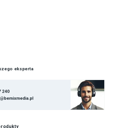
aszego eksperta
7 240
t@bemixmedia.pl
produkty