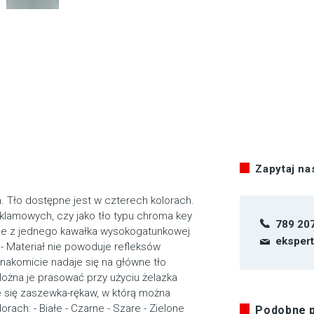
Zapytaj n
m. Tło dostępne jest w czterech kolorach.
eklamowych, czy jako tło typu chroma key
789 20
ane z jednego kawałka wysokogatunkowej
eksper
- Materiał nie powoduje refleksów
Znakomicie nadaje się na główne tło
ożna je prasować przy użyciu żelazka
e się zaszewka-rękaw, w którą można
ach: - Białe - Czarne - Szare - Zielone
Podobne 