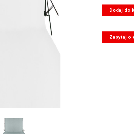
ilość
Dodaj do 
Tekstylne
tło
fotograficzne
muslin
Zapytaj o
3
x
7,2m