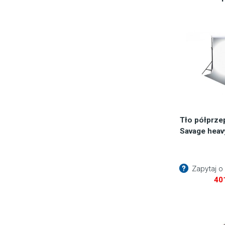
Tło półprze
Savage heav
Zapytaj o
40