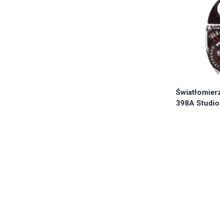
Światłomier
398A Studio 
Dostępn
1.0
Do 