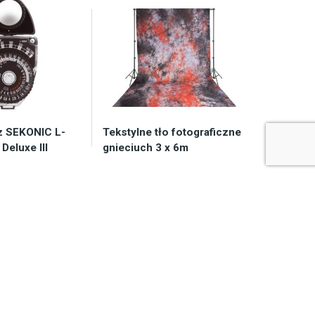
z SEKONIC L-
Tekstylne tło fotograficzne
Deluxe III
gnieciuch 3 x 6m
y 2-7 dni
Dostępny 2-7 dni
51,10
zł
286,35
zł
koszyka
Do koszyka