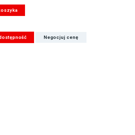
koszyka
 dostępność
Negocjuj cenę