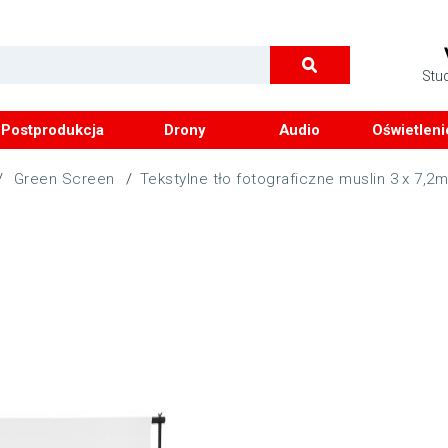
Stu
Postprodukcja
Drony
Audio
Oświetleni
/
Green Screen
/
Tekstylne tło fotograficzne muslin 3 x 7,2