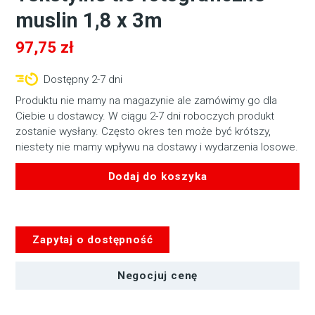
muslin 1,8 x 3m
97,75
zł
Dostępny 2-7 dni
Produktu nie mamy na magazynie ale zamówimy go dla
Ciebie u dostawcy. W ciągu 2-7 dni roboczych produkt
zostanie wysłany. Często okres ten może być krótszy,
niestety nie mamy wpływu na dostawy i wydarzenia losowe.
Dodaj do koszyka
ilość
Tekstylne
tło
Zapytaj o dostępność
fotograficzne
muslin
1,8
Negocjuj cenę
x
3m