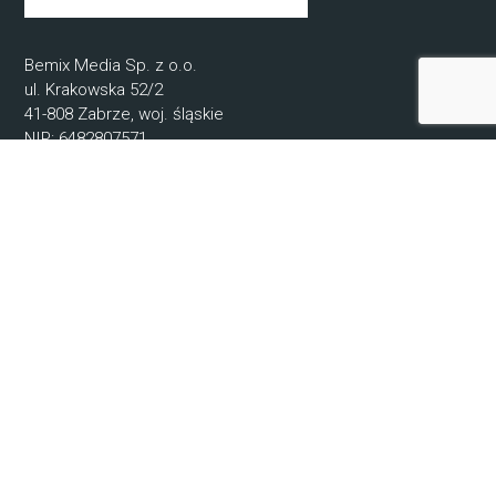
Bemix Media Sp. z o.o.
ul. Krakowska 52/2
41-808 Zabrze, woj. śląskie
NIP: 6482807571
REGON: 52078720400000
KRS: 0000942679
© 2021-2025 Bemix Media
Informacje
O nas
Regulamin
Ochrona Danych Osobowych
Kontakt
Producenci
Pomoc