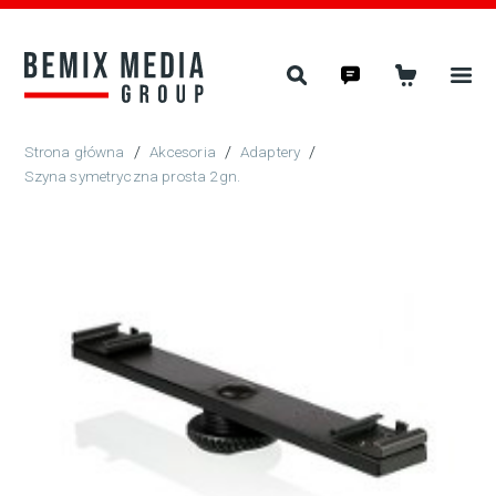
/
Akcesoria
/
Adaptery
/
Szyna symetryczna prosta 2gn.