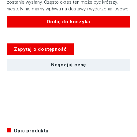
zostanie wysłany. Często okres ten może być krótszy,
niestety nie mamy wpływu na dostawy i wydarzenia losowe.
Dodaj do koszyka
ilość
Szyna
symetryczna
Zapytaj o dostępność
prosta
2gn.
Negocjuj cenę
Opis produktu