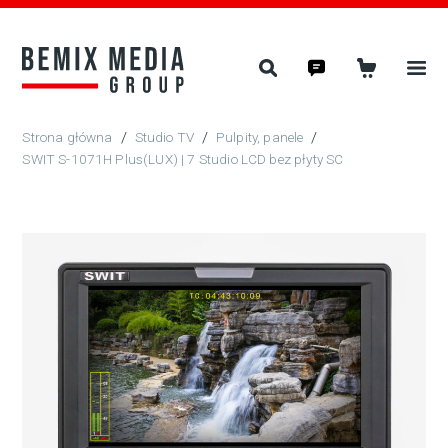
/
Studio TV
/
Pulpity, panele
/
SWIT S-1071H Plus(LUX) | 7 Studio LCD bez płyty SC