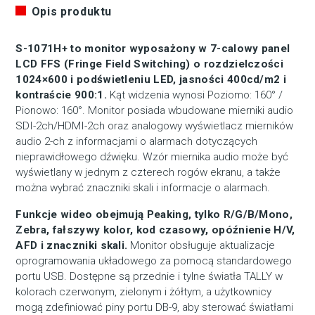
Opis produktu
S-1071H+ to monitor wyposażony w 7-calowy panel
LCD FFS (Fringe Field Switching) o rozdzielczości
1024×600 i podświetleniu LED, jasności 400cd/m2 i
kontraście 900:1.
Kąt widzenia wynosi Poziomo: 160° /
Pionowo: 160°. Monitor posiada wbudowane mierniki audio
SDI-2ch/HDMI-2ch oraz analogowy wyświetlacz mierników
audio 2-ch z informacjami o alarmach dotyczących
nieprawidłowego dźwięku. Wzór miernika audio może być
wyświetlany w jednym z czterech rogów ekranu, a także
można wybrać znaczniki skali i informacje o alarmach.
Funkcje wideo obejmują Peaking, tylko R/G/B/Mono,
Zebra, fałszywy kolor, kod czasowy, opóźnienie H/V,
AFD i znaczniki skali.
Monitor obsługuje aktualizacje
oprogramowania układowego za pomocą standardowego
portu USB. Dostępne są przednie i tylne światła TALLY w
kolorach czerwonym, zielonym i żółtym, a użytkownicy
mogą zdefiniować piny portu DB-9, aby sterować światłami