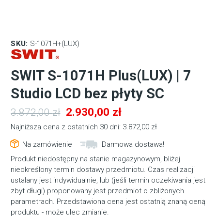
SKU:
S-1071H+(LUX)
SWIT S-1071H Plus(LUX) | 7
Studio LCD bez płyty SC
Pierwotna
Aktualna
2.930,00
zł
3.872,00
zł
cena
cena
Najniższa cena z ostatnich 30 dni:
3.872,00
zł
wynosiła:
wynosi:
Na zamówienie
Darmowa dostawa!
3.872,00 zł.
2.930,00 zł.
Produkt niedostępny na stanie magazynowym, bliżej
nieokreślony termin dostawy przedmiotu. Czas realizacji
ustalany jest indywidualnie, lub (jeśli termin oczekiwania jest
zbyt długi) proponowany jest przedmiot o zbliżonych
parametrach. Przedstawiona cena jest ostatnią znaną ceną
produktu - może ulec zmianie.