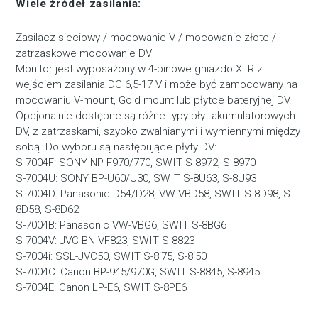
Wiele źródeł zasilania:
Zasilacz sieciowy / mocowanie V / mocowanie złote /
zatrzaskowe mocowanie DV
Monitor jest wyposażony w 4-pinowe gniazdo XLR z
wejściem zasilania DC 6,5-17 V i może być zamocowany na
mocowaniu V-mount, Gold mount lub płytce bateryjnej DV.
Opcjonalnie dostępne są różne typy płyt akumulatorowych
DV, z zatrzaskami, szybko zwalnianymi i wymiennymi między
sobą. Do wyboru są następujące płyty DV:
S-7004F: SONY NP-F970/770, SWIT S-8972, S-8970
S-7004U: SONY BP-U60/U30, SWIT S-8U63, S-8U93
S-7004D: Panasonic D54/D28, VW-VBD58, SWIT S-8D98, S-
8D58, S-8D62
S-7004B: Panasonic VW-VBG6, SWIT S-8BG6
S-7004V: JVC BN-VF823, SWIT S-8823
S-7004i: SSL-JVC50, SWIT S-8i75, S-8i50
S-7004C: Canon BP-945/970G, SWIT S-8845, S-8945
S-7004E: Canon LP-E6, SWIT S-8PE6