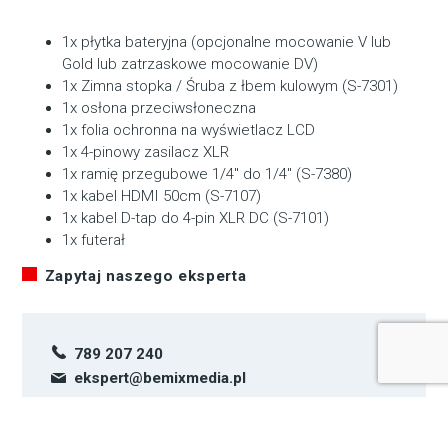
1x płytka bateryjna (opcjonalne mocowanie V lub
Gold lub zatrzaskowe mocowanie DV)
1x Zimna stopka / Śruba z łbem kulowym (S-7301)
1x osłona przeciwsłoneczna
1x folia ochronna na wyświetlacz LCD
1x 4-pinowy zasilacz XLR
1x ramię przegubowe 1/4″ do 1/4″ (S-7380)
1x kabel HDMI 50cm (S-7107)
1x kabel D-tap do 4-pin XLR DC (S-7101)
1x futerał
Zapytaj naszego eksperta
789 207 240
ekspert@bemixmedia.pl