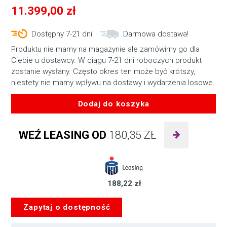
11.399,00
zł
Dostępny 7-21 dni
Darmowa dostawa!
Produktu nie mamy na magazynie ale zamówimy go dla
Ciebie u dostawcy. W ciągu 7-21 dni roboczych produkt
zostanie wysłany. Często okres ten może być krótszy,
niestety nie mamy wpływu na dostawy i wydarzenia losowe.
Dodaj do koszyka
ilość
SWIT
WEŹ LEASING OD
180,35
ZŁ
PL-
E90D
3KIT
zestaw
188,22 zł
trzech
lamp
Zapytaj o dostępność
ze
statywami