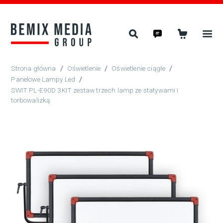
/
Oświetlenie
/
Oświetlenie ciągłe
/
Panelowe Lampy Led
/
SWIT PL-E90D 3KIT zestaw trzech lamp ze statywami i
torbowalizką