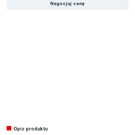
i
Negocjuj cenę
torbowalizką
Opis produktu