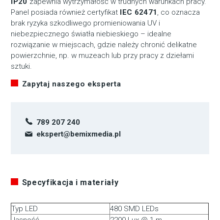
IP20
zapewnia wytrzymałość w trudnych warunkach pracy.
Panel posiada również certyfikat
IEC 62471
, co oznacza
brak ryzyka szkodliwego promieniowania UV i
niebezpiecznego światła niebieskiego – idealne
rozwiązanie w miejscach, gdzie należy chronić delikatne
powierzchnie, np. w muzeach lub przy pracy z dziełami
sztuki.
Zapytaj naszego eksperta
789 207 240
ekspert@bemixmedia.pl
Specyfikacja i materiały
Typ LED
480 SMD LEDs