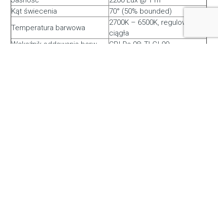
Jasność
2200 Lux @ 1 m
Kąt świecenia
70° (50% bounded)
2700K – 6500K, regulowana
Temperatura barwowa
ciągła
Wskaźnik oddawania barw
CRI Ra 98; TLCI 99
Stopień ochrony
IP20
Moc
Ok. 90 W
Napięcie robocze
DC 11V – 36V
Wymiary
650 × 403 × 48 mm
Obszar oświetlenia
526 × 257 mm
Net: 4.8 kg; z opakowaniem:
Waga
10 kg
Podobne produkty