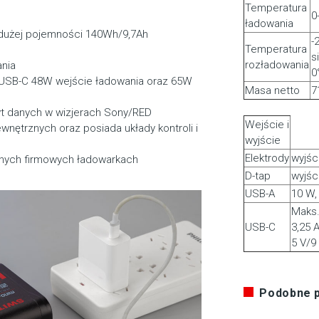
Temperatura
0
ładowania
dużej pojemności 140Wh/9,7Ah
-
Temperatura
s
rozładowania
ania
0
x USB-C 48W wejście ładowania oraz 65W
Masa netto
7
yt danych w wizjerach Sony/RED
Wejście i
nętrznych oraz posiada układy kontroli i
wyjście
Elektrody
wyjśc
nych firmowych ładowarkach
D-tap
wyjśc
USB-A
10 W,
Maks.
USB-C
3,25 
5 V/9
Podobne 