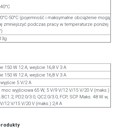
-40°C
20°C-50°C (pojemność i maksymalne obciążenie mogą
ię zmniejszyć podczas pracy w temperaturze poniżej
°)
13g
ie 150 W 12 A, wejście 16,8 V 3 A
ie 150 W 12 A, wejście 16,8 V 3 A
 wyjście 5 V/2 A
 moc wyjściowa 65 W, 5 V/9 V/12 V/15 V/20 V (maks.)
A BC1.2, PD2.0/3.0, QC2.0/3.0, FCP, SCP Maks. 48 W w,
 V/12 V/15 V/20 V (maks.) 2,4 A
produkty