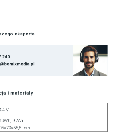
aszego eksperta
7 240
t@bemixmedia.pl
ja i materiały
4,4 V
40Wh, 9,7Ah
05×79×55,5 mm