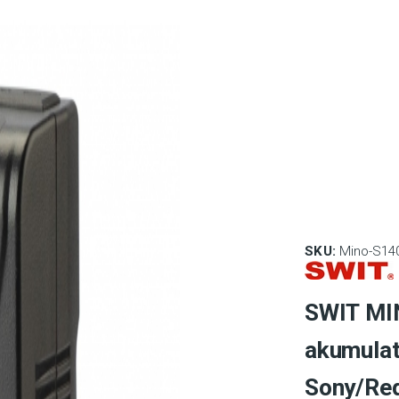
SKU:
Mino-S14
SWIT MI
akumulat
Sony/Re