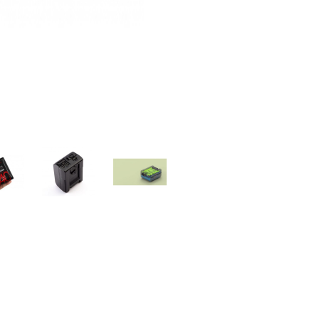
tap
Sony/Red