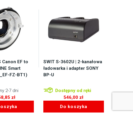
Canon EF to
SWIT S-3602U | 2-kanałowa
INE Smart
ładowarka i adapter SONY
B_EF-FZ-BT1)
BP-U
y 2-7 dni
Dostępny od ręki
58,85
zł
546,00
zł
koszyka
Do koszyka