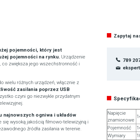
Zapytaj n
ej pojemności, który jest
żej pojemności na rynku.
Urządzenie
789 20
, co zwiększa jego wszechstronność i
eksper
o wielu różnych urządzeń, włącznie z
liwość zasilania poprzez USB
ystko czyni go niezwykle przydatnym
Specyfikac
elewizyjnej.
Napięcie
iu najnowszych ogniwa i układów
1
znamionowe
 się wysoką jakością filmowo-telewizyjną i
Pojemność
1
ezawodnego źródła zasilania w terenie.
Wymiary
1