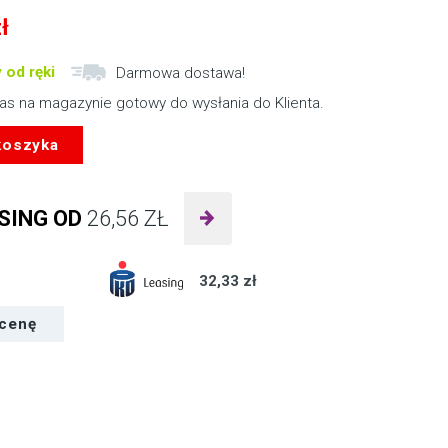
ł
 od ręki
Darmowa dostawa!
nas na magazynie gotowy do wysłania do Klienta.
koszyka
SING OD
26,56
ZŁ
32,33 zł
 cenę