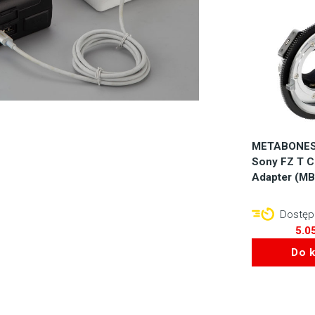
METABONES 
Sony FZ T C
Adapter (M
Dostępn
5.0
Do 