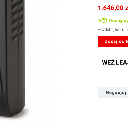
1.646,00
z
Dostępny
Produkt jest u 
ilość
Dodaj do 
SWIT
MINO-
S140
WEŹ LEA
|
140Wh
mini
akumulator
V-
Negocjuj
lock
USB-
C
USB-
A
D-