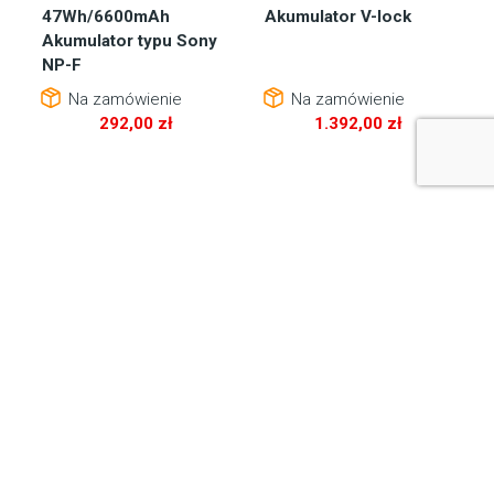
47Wh/6600mAh
Akumulator V-lock
Akumulator typu Sony
NP-F
Na zamówienie
Na zamówienie
292,00
zł
1.392,00
zł
Akumulator zamiennik
Akumulator IDX SSL-
ZOOM VBD98
JVC75