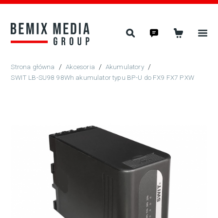
/
Akcesoria
/
Akumulatory
/
SWIT LB-SU98 98Wh akumulator typu BP-U do FX9 FX7 PXW