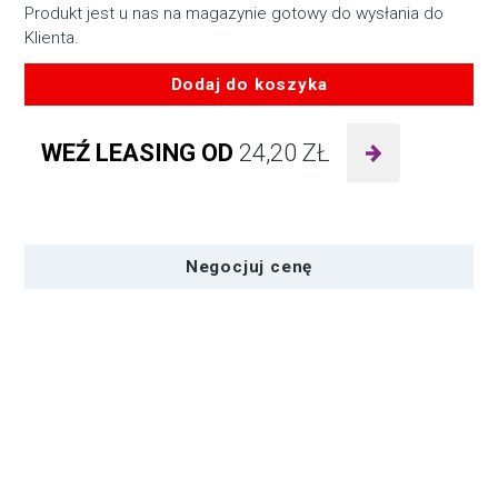
Produkt jest u nas na magazynie gotowy do wysłania do
Klienta.
Dodaj do koszyka
ilość
SWIT
WEŹ LEASING OD
24,20
ZŁ
LB-
SU98
98Wh
akumulator
typu
Negocjuj cenę
BP-
U
do
FX9
FX7
PXW