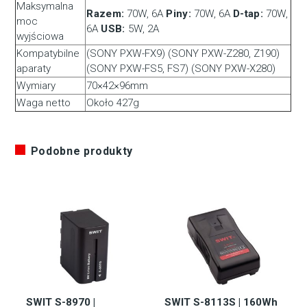
Maksymalna
Razem:
70W, 6A
Piny:
70W, 6A
D-tap:
70W,
moc
6A
USB:
5W, 2A
wyjściowa
Kompatybilne
(SONY PXW-FX9) (SONY PXW-Z280, Z190)
aparaty
(SONY PXW-FS5, FS7) (SONY PXW-X280)
Wymiary
70×42×96mm
Waga netto
Około 427g
Podobne produkty
SWIT S-8970 |
SWIT S-8113S | 160Wh