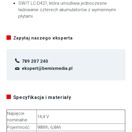
SWIT LC-D421, która umożliwia jednoczesne
ładowanie czterech akumulatorów z wymiennymi
płytami
Zapytaj naszego eksperta
789 207 240
ekspert@bemixmedia.pl
Specyfikacja i materiały
Napięcie
14,4 V
nominalne
Pojemność
98Wh, 6,8Ah