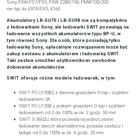
Sony PXW-FS7/FS5, PXW-Z280/190, PMW100/200
nie typ do EX1R/EX3, X160
Akumulatory LB-SU75 i LB-SU98 nie są kompatybilne
z ładowarkami Sony, ale ładowarki SWIT pozwalają na
ładowanie wszystkich akumulatorów typu BP-U, w
tym również Sony. Dla osób, które posiadają tylko
ładowarkę Sony, opłacalnym rozwiązaniem może być
zakup zestawu z akumulatorem i ładowarką SWIT.
Taki zestaw umożliwi użytkownikowi swobodne
dobieranie akumulatorów.
SWIT oferuje różne modele ładowarek, w tym:
SWIT PC-U130B2 z dwoma gniazdami D-tap i szybkim
ładowaniem 3A
SWIT PC-U130B z jednym gniazdem D-tap i szybkim
ładowaniem od 0 do 100% w ok. 2 godz. 50 min
SWIT S-3602U, która pozwala na jednoczesne
ładowanie dwóch akumulatorów, posiada zasilacz i
ładuje od 0 do 100% w ok. 4 godz. 20 min