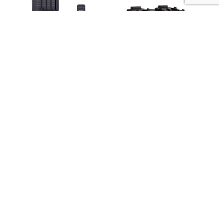
SWIT LA-WR8-KIT
SWIT S-3812S | 2-
bezprzewodowy DMX
kanałowa superszybka
zestaw 1TX 3RX
ładowarka z
mocowaniem typu V
Na zamówienie
Dostępny od ręki
1.434,00
zł
2.746,00
zł
Do koszyka