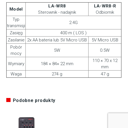
LA-WR8
LA-WR8-R
Model
Sterownik - nadajnik
Odbiornik
Typ
2.4G
transmisji
Zasięg
400 m ( LOS )
Zasilanie
2x AA bateria lub 5V Micro USB
5V Micro USB
Pobór
5W
0.5W
mocy
110 × 70 x 12
Wymiary
184 × 84× 22 mm
mm
Waga
274 g
47 g
Podobne produkty