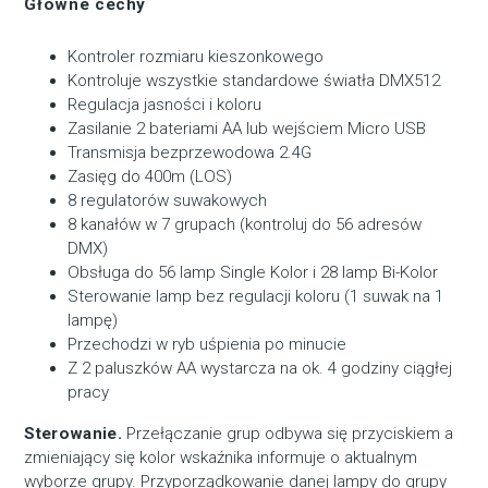
Główne cechy
Kontroler rozmiaru kieszonkowego
Kontroluje wszystkie standardowe światła DMX512
Regulacja jasności i koloru
Zasilanie 2 bateriami AA lub wejściem Micro USB
Transmisja bezprzewodowa 2.4G
Zasięg do 400m (LOS)
8 regulatorów suwakowych
8 kanałów w 7 grupach (kontroluj do 56 adresów
DMX)
Obsługa do 56 lamp Single Kolor i 28 lamp Bi-Kolor
Sterowanie lamp bez regulacji koloru (1 suwak na 1
lampę)
Przechodzi w ryb uśpienia po minucie
Z 2 paluszków AA wystarcza na ok. 4 godziny ciągłej
pracy
Sterowanie.
Przełączanie grup odbywa się przyciskiem a
zmieniający się kolor wskaźnika informuje o aktualnym
wyborze grupy. Przyporządkowanie danej lampy do grupy