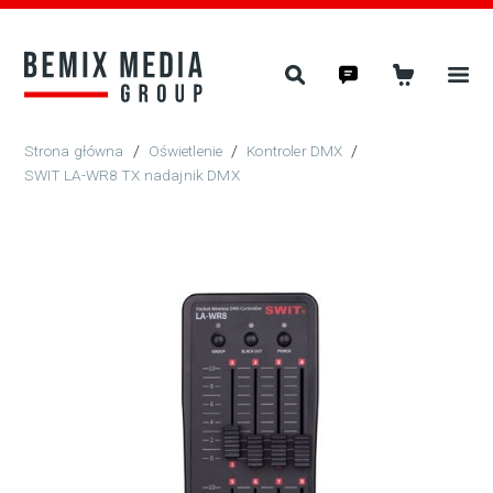
/
Oświetlenie
/
Kontroler DMX
/
SWIT LA-WR8 TX nadajnik DMX