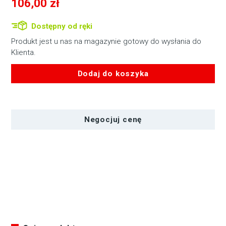
106,00
zł
Dostępny od ręki
Produkt jest u nas na magazynie gotowy do wysłania do
Klienta.
Dodaj do koszyka
ilość
SWIT
KA-
Negocjuj cenę
C10D
|
Uchwyt
akumulatora
VBD/VBR/CGA
do
LC-
D421