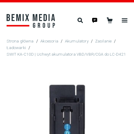
/
Akcesoria
/
Akumulatory
/
Zasilanie
/
Ładowarki
/
SWIT KA-C10D | Uchwyt akumulatora VBD/VBR/CGA do LC-D421