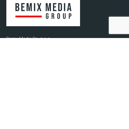
Bemix Media Sp. z o.o.
ul. Krakowska 52/2
41-808 Zabrze, woj. śląskie
NIP: 6482807571
REGON: 52078720400000
KRS: 0000942679
© 2021-2025 Bemix Media
Informacje
O nas
Regulamin
Ochrona Danych Osobowych