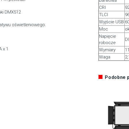
barwowa
CRI
9
mki DMX512
TLCI
9
Wyjście USB
6
tatywu oświetleniowego.
Moc
o
Napięcie
D
robocze
 x 1
Wymiary
1
Waga
2,
Podobne 