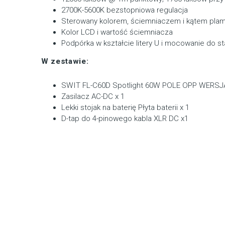
2700K-5600K bezstopniowa regulacja
Sterowany kolorem, ściemniaczem i kątem pla
Kolor LCD i wartość ściemniacza
Podpórka w kształcie litery U i mocowanie do s
W zestawie:
SWIT FL-C60D Spotlight 60W POLE OPP WERSJA
Zasilacz AC-DC x 1
Lekki stojak na baterię Płyta baterii x 1
D-tap do 4-pinowego kabla XLR DC x1