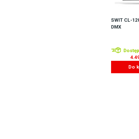
SWIT CL-120
DMX
Dostęp
4.4
Do 