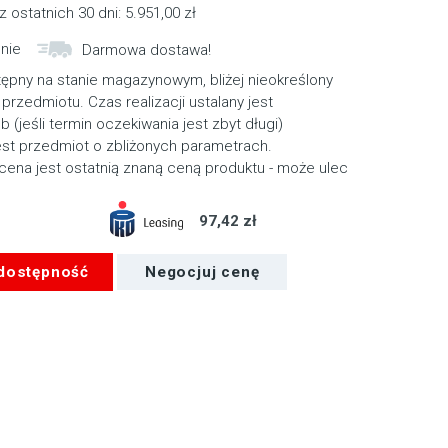
cena
cena
z ostatnich 30 dni:
5.951,00
zł
wynosiła:
wynosi:
nie
Darmowa dostawa!
5.951,00 zł.
5.716,00 zł.
tępny na stanie magazynowym, bliżej nieokreślony
przedmiotu. Czas realizacji ustalany jest
ub (jeśli termin oczekiwania jest zbyt długi)
st przedmiot o zbliżonych parametrach.
cena jest ostatnią znaną ceną produktu - może ulec
97,42 zł
 dostępność
Negocjuj cenę