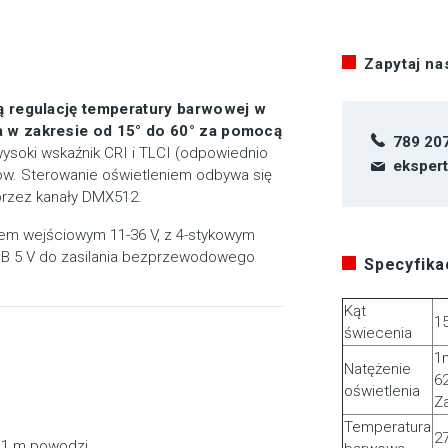
Zapytaj n
ną regulację temperatury barwowej w
a w zakresie od 15° do 60° za pomocą
789 20
ysoki wskaźnik CRI i TLCI (odpowiednio
eksper
ów. Sterowanie oświetleniem odbywa się
przez kanały DMX512.
iem wejściowym 11-36 V, z 4-stykowym
USB 5 V do zasilania bezprzewodowego
Specyfikac
Kąt
15
świecenia
1
Natężenie
6
oświetlenia
Z
Temperatura
2
 1 m powodzi