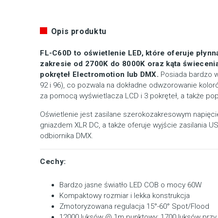
Opis produktu
FL-C60D to oświetlenie LED, które oferuje płyn
zakresie od 2700K do 8000K oraz kąta świeceni
pokręteł Electromotion lub DMX.
Posiada bardzo w
92 i 96), co pozwala na dokładne odwzorowanie kolor
za pomocą wyświetlacza LCD i 3 pokręteł, a także po
Oświetlenie jest zasilane szerokozakresowym napięc
gniazdem XLR DC, a także oferuje wyjście zasilania 
odbiornika DMX.
Cechy:
Bardzo jasne światło LED COB o mocy 60W
Kompaktowy rozmiar i lekka konstrukcja
Zmotoryzowana regulacja 15°-60° Spot/Flood
12000 luksów @ 1m punktowy; 1700 luksów przy