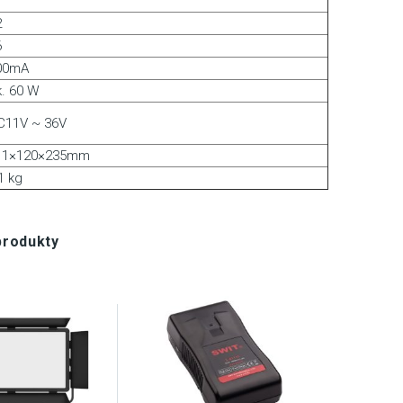
2
6
00mA
k. 60 W
C11V ~ 36V
11×120×235mm
1 kg
produkty