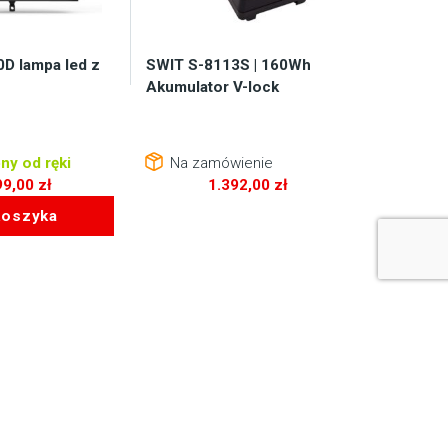
D lampa led z
SWIT S-8113S | 160Wh
Akumulator V-lock
ny od ręki
Na zamówienie
99,00
zł
1.392,00
zł
koszyka