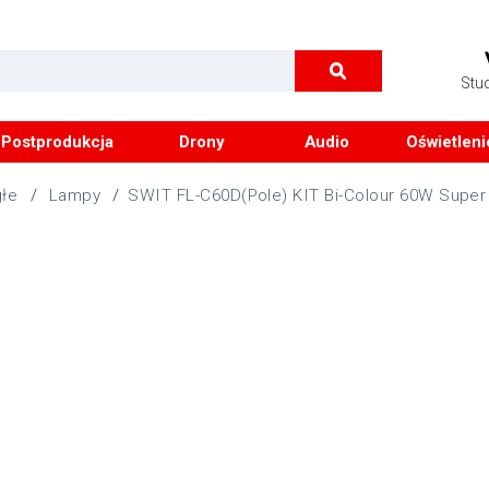
Stu
Postprodukcja
Drony
Audio
Oświetleni
głe
/
Lampy
/
SWIT FL-C60D(Pole) KIT Bi-Colour 60W Super 