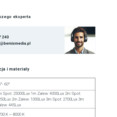
aszego eksperta
7 240
t@bemixmedia.pl
ja i materiały
°- 60°
m Spot: 25000Lux 1m Zalew: 4000Lux 2m Spot:
250Lux 2m Zalew: 1000Lux 3m Spot: 2700Lux 3m
alew: 445Lux
700 K ~ 8000 K