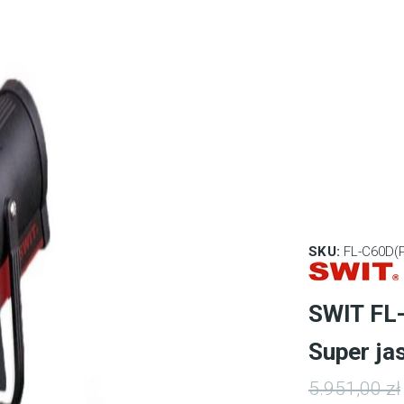
SKU:
FL-C60D(P
SWIT FL-
Super ja
5.951,00
zł