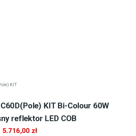
ole) KIT
C60D(Pole) KIT Bi-Colour 60W
sny reflektor LED COB
Pierwotna
Aktualna
5.716,00
zł