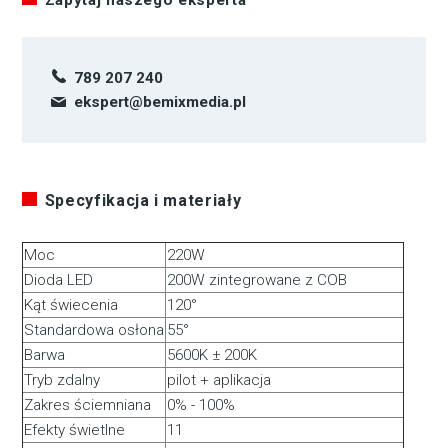
Zapytaj naszego eksperta
789 207 240
ekspert@bemixmedia.pl
Specyfikacja i materiały
Moc
220W
Dioda LED
200W zintegrowane z COB
Kąt świecenia
120°
Standardowa osłona
55°
Barwa
5600K ± 200K
Tryb zdalny
pilot + aplikacja
Zakres ściemniana
0% - 100%
Efekty świetlne
11