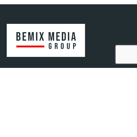
Bemix Media Sp. z o.o.
ul. Krakowska 52/2
41-808 Zabrze, woj. śląskie
NIP: 6482807571
REGON: 52078720400000
KRS: 0000942679
© 2021-2025 Bemix Media
Informacje