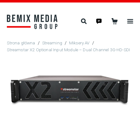
/
Streaming
/
Miksery AV
/
Streamstar X2 Optional Input Module – Dual Channel 3G-HD-SDI