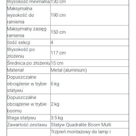
Wysokość minimalna
130 cm
Maksymalna
wysokość do
190 cm
ramienia
Maksymalny zasięg
150 cm
ramienia
Ilość sekcji
4
Wysokość po
117 cm
złożeniu
Średnica po złożeniu
15 cm
Materiał
Metal (aluminium)
Dopuszczalne
obciążenie w trybie
6 kg
statywu
Dopuszczalne
obciążenie w trybie
2 kg
boomu
Waga statywu
3.5 kg
Zawartość zestawu
Statyw Quadralite Boom Multi
Trzpień montażowy do lamp i