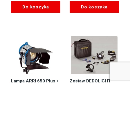
Do koszyka
Do koszyka
Lampa ARRI 650 Plus +
Zestaw DEDOLIGHT
Żarówki 650W OSRAM
100W 12V SM12
Zapytaj o
Zapytaj o
dostępność
dostępność
4.023,85
zł
3.478,28
zł