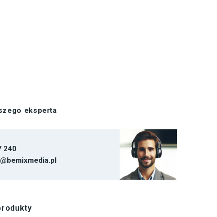
aszego eksperta
7 240
t@bemixmedia.pl
produkty