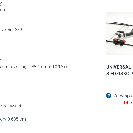
y
ach
oter i X-10
cm
16 cm rozsunięta-38.1 cm × 10.16 cm
UNIVERSAL
SIEDZISKO 
Zapytaj o
14.
rzeciwwagi.
ery 0.635 cm