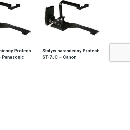
mienny Protech
Statyw naramienny Protech
– Panasonic
ST-7JC – Canon
y 2-7 dni
Dostępny 2-7 dni
72,00
zł
6.670,00
zł
koszyka
Do koszyka