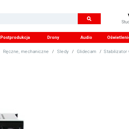
Stu
Postprodukcja
Drony
Audio
Oświetleni
/
Ręczne, mechaniczne
/
Sledy
/
Glidecam
/
Stabilizato