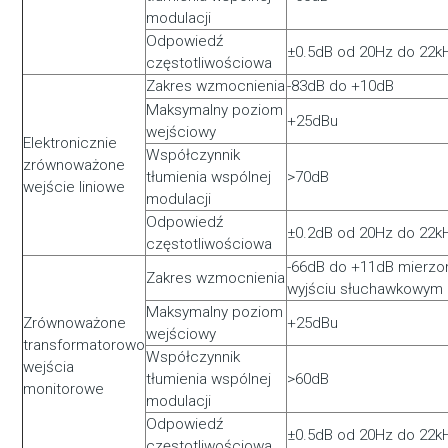
modulacji
Odpowiedź
±0.5dB od 20Hz do 22k
częstotliwościowa
Zakres wzmocnienia
-83dB do +10dB
Maksymalny poziom
+25dBu
wejściowy
Elektronicznie
Współczynnik
zrównoważone
tłumienia wspólnej
>70dB
wejście liniowe
modulacji
Odpowiedź
±0.2dB od 20Hz do 22k
częstotliwościowa
-66dB do +11dB mierzo
Zakres wzmocnienia
wyjściu słuchawkowym
Maksymalny poziom
Zrównoważone
+25dBu
wejściowy
transformatorowo
Współczynnik
wejścia
tłumienia wspólnej
>60dB
monitorowe
modulacji
Odpowiedź
±0.5dB od 20Hz do 22k
częstotliwościowa