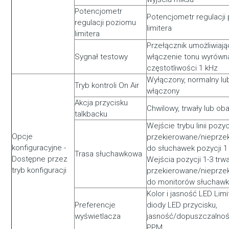
Potencjometr
Potencjometr regulacji
regulacji poziomu
limitera
limitera
Przełącznik umożliwiają
Sygnał testowy
włączenie tonu wyrównan
częstotliwości 1 kHz
Wyłączony, normalny lu
Tryb kontroli On Air
włączony
Akcja przycisku
Chwilowy, trwały lub ob
talkbacku
Wejście trybu linii pozyc
Opcje
przekierowane/nieprze
konfiguracyjne -
do słuchawek pozycji 1 i
Trasa słuchawkowa
Dostępne przez
Wejścia pozycji 1-3 trw
tryb konfiguracji
przekierowane/nieprze
do monitorów słuchaw
Kolor i jasność LED Limi
Preferencje
diody LED przycisku,
wyświetlacza
jasność/dopuszczalność
PPM