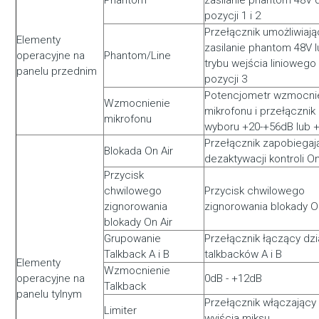
pozycji 1 i 2
Przełącznik umożliwiają
Elementy
zasilanie phantom 48V 
operacyjne na
Phantom/Line
trybu wejścia liniowego
panelu przednim
pozycji 3
Potencjometr wzmocni
Wzmocnienie
mikrofonu i przełącznik
mikrofonu
wyboru +20-+56dB lub 
Przełącznik zapobiegaj
Blokada On Air
dezaktywacji kontroli On
Przycisk
chwilowego
Przycisk chwilowego
zignorowania
zignorowania blokady O
blokady On Air
Grupowanie
Przełącznik łączący dzi
Talkback A i B
talkbacków A i B
Elementy
Wzmocnienie
operacyjne na
0dB - +12dB
Talkback
panelu tylnym
Przełącznik włączający 
Limiter
wyjścia miksu