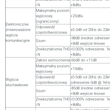
i N
+8dBu
Maksymalny poziom
wyjściowy
+25dBu
(ograniczony)
Elektronicznie
Odpowiedź
zrównoważone
±0.2dB od 20Hz do 22k
częstotliwościowa
wyjścia
-98dB średnie odniesien
komunikacyjne
Szum
+8dB wejście liniowe
Zniekształcenia THD
<0.002% odniesienie. 1
i N
+8dBu
Zakres wzmocnienia
-66dB do +11dB
Maksymalny poziom
+19dBu
wyjściowy
Odpowiedź
±0.5dB od 20Hz do 22k
Wyjścia
częstotliwościowa
odniesienie 0dB @ 1kH
słuchawkowe
-85dB średnie odniesien
Szum
+8dB wejście liniowe
Zniekształcenia THD
<0.005% odniesienie. 1
i N
+8dBu