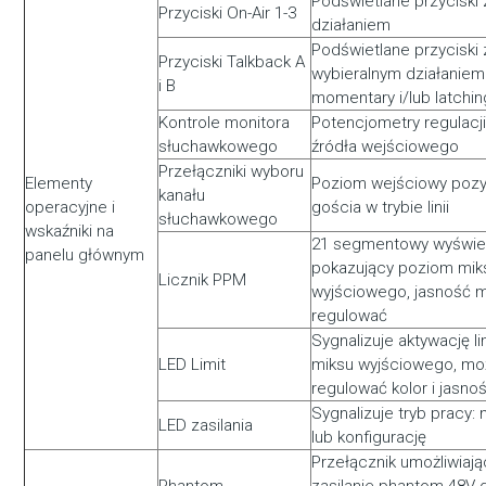
Podświetlane przyciski 
Przyciski On-Air 1-3
działaniem
Podświetlane przyciski 
Przyciski Talkback A
wybieralnym działaniem
i B
momentary i/lub latchin
Kontrole monitora
Potencjometry regulacj
słuchawkowego
źródła wejściowego
Przełączniki wyboru
Elementy
Poziom wejściowy pozy
kanału
operacyjne i
gościa w trybie linii
słuchawkowego
wskaźniki na
21 segmentowy wyświe
panelu głównym
pokazujący poziom mik
Licznik PPM
wyjściowego, jasność 
regulować
Sygnalizuje aktywację li
LED Limit
miksu wyjściowego, mo
regulować kolor i jasno
Sygnalizuje tryb pracy:
LED zasilania
lub konfigurację
Przełącznik umożliwiają
Phantom
zasilanie phantom 48V 