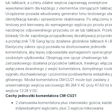
lub talkback, a cztery zdalne wejścia zapewniają zewnętrzne
wywołanie/alarm dla każdego z elementów sterujących talkbac
Urządzenie posiada wbudowany generator tonu testowego uła
identyfikację kanału i sprawdzenie okablowania. Po włączeniu 
testowy jest kierowany do wymaganego wyjścia po prostu prz
naciśnięcie odpowiedniego przycisku on air lub talkback. Przeł
blokady On-Air zapobiega przypadkowej dezaktywacji przyciskó
a przełącznik T/B Gang łączy działanie głośników talkback A i B
Elastyczny zakres opcji pozwala na dostosowanie jednostki
komentatora, aby lepiej odpowiadała wymaganiom operacyjnym
osobistym użytkownika. Obejmują one opcje chwilowego lub
zatrzaskowego działania przycisków talkback, trwałego włącza
wyłączania dowolnego z wejść komentatora, domyślnego rout
sygnału słuchawkowego i poziomów podświetlenia wskaźnika 
głównego. Moduł komentatora CM-CU21 może być zasilany z
uniwersalnego wejścia sieciowego 85-264 V AC przy 47-63 Hz l
wejścia 12-24 V DC.
Cechy jednostki komentatora CM-CU21
2 stanowiska komentatora plus stanowisko gościa, każde
indywidualnymi wyjściami; plus 2 wyjścia miksowania.