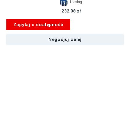
Jednostka
232,08 zł
o
Stałej
Zapytaj o dostępność
Konfiguracji
dla
2
Negocjuj cenę
Komentatorów
i
1
Gościa