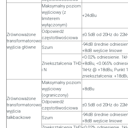
Maksymalny poziom
wyjściowy (z
+24dBu
limiterem
wyłączonym)
Odpowiedź
Zrównoważone
±0.5dB od 20Hz do 22k
częstotliwościowa
transformatorowo
-94dB średnie odniesien
wyjścia główne
Szum
+8dB wejście liniowe
<0.02% odniesienie. 1k
Zniekształcenia THD
+8dBu, <0.065% odniesi
i N
1kHz @ +18dBu, Punkt 
zniekształcenia: +18d
Maksymalny poziom
wyjściowy
+8dBu
(ograniczony)
Zrównoważone
Odpowiedź
transformatorowo
±0.5dB od 20Hz do 22k
częstotliwościowa
wyjścia
-94dB średnie odniesien
talkbackowe
Szum
+8dB wejście liniowe
Zniekształcenia THD
<0.02% odniesienie. 1k