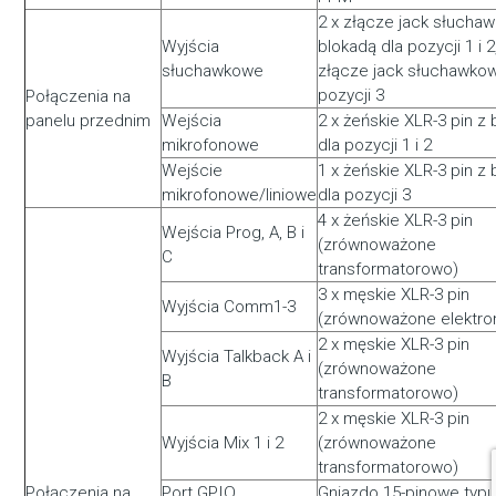
2 x złącze jack słucha
Wyjścia
blokadą dla pozycji 1 i 2
słuchawkowe
złącze jack słuchawkow
pozycji 3
Połączenia na
panelu przednim
Wejścia
2 x żeńskie XLR-3 pin z
mikrofonowe
dla pozycji 1 i 2
Wejście
1 x żeńskie XLR-3 pin z
mikrofonowe/liniowe
dla pozycji 3
4 x żeńskie XLR-3 pin
Wejścia Prog, A, B i
(zrównoważone
C
transformatorowo)
3 x męskie XLR-3 pin
Wyjścia Comm1-3
(zrównoważone elektron
2 x męskie XLR-3 pin
Wyjścia Talkback A i
(zrównoważone
B
transformatorowo)
2 x męskie XLR-3 pin
Wyjścia Mix 1 i 2
(zrównoważone
transformatorowo)
Połączenia na
Port GPIO
Gniazdo 15-pinowe typu