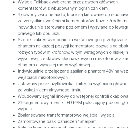
Wyjścia Talkback wybierane przez dwóch głównych
komentatorów, z wbudowanym ogranicznikiem.
4 obwody zwrotne audio, które są kierowane do słuchaw
ze wszystkimi wejściami komentatorów. Każde źródło m
indywidualnie sterowane poziomem i wysyłane do leweg
prawego lub obu uszu.
Szeroki zakres wzmocnienia wejściowego i przełączane 
phantom na każdej pozycji komentatora pozwala na obs
różnych typów mikrofonów, w tym wstęgowych o niskiej
wyjściowej, zestawów słuchawkowych i mikrofonów z za
phantom o wysokiej mocy wyjściowej.
Indywidualnie przełączane zasilanie phantom 48V na wsz
wejściach mikrofonowych.
Ustawiany przez użytkownika limiter na wyjściach główn
ze wskaźnikiem aktywności limitu.
Wbudowany sygnał liniowy do wstępnej kontroli okablowa
21-segmentowy miernik LED PPM pokazujący poziom g
wyjścia.
Zbalansowane transformatorowo wejścia i wyjścia.
Zamontowane paski oznaczeń "Sharpie".
Solidna konstrukcja mechaniczna z zabezpieczeniem po