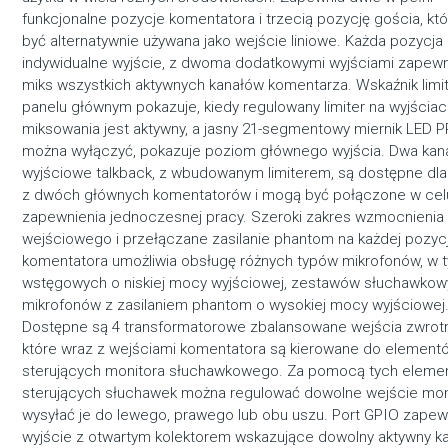
funkcjonalne pozycje komentatora i trzecią pozycję gościa, kt
być alternatywnie używana jako wejście liniowe. Każda pozycja
indywidualne wyjście, z dwoma dodatkowymi wyjściami zapewn
miks wszystkich aktywnych kanałów komentarza. Wskaźnik limi
panelu głównym pokazuje, kiedy regulowany limiter na wyjścia
miksowania jest aktywny, a jasny 21-segmentowy miernik LED P
można wyłączyć, pokazuje poziom głównego wyjścia. Dwa kan
wyjściowe talkback, z wbudowanym limiterem, są dostępne dl
z dwóch głównych komentatorów i mogą być połączone w cel
zapewnienia jednoczesnej pracy. Szeroki zakres wzmocnienia
wejściowego i przełączane zasilanie phantom na każdej pozycj
komentatora umożliwia obsługę różnych typów mikrofonów, w 
wstęgowych o niskiej mocy wyjściowej, zestawów słuchawkow
mikrofonów z zasilaniem phantom o wysokiej mocy wyjściowej
Dostępne są 4 transformatorowe zbalansowane wejścia zwrotn
które wraz z wejściami komentatora są kierowane do element
sterujących monitora słuchawkowego. Za pomocą tych elem
sterujących słuchawek można regulować dowolne wejście moni
wysyłać je do lewego, prawego lub obu uszu. Port GPIO zapew
wyjście z otwartym kolektorem wskazujące dowolny aktywny ka