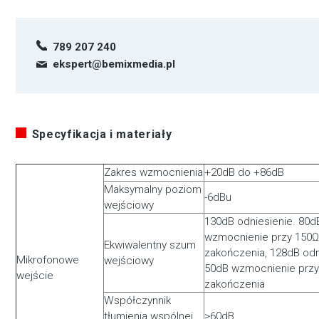
789 207 240
ekspert@bemixmedia.pl
Specyfikacja i materiały
Zakres wzmocnienia
+20dB do +86dB
Maksymalny poziom
-6dBu
wejściowy
130dB odniesienie. 80d
wzmocnienie przy 150
Ekwiwalentny szum
zakończenia, 128dB odn
Mikrofonowe
wejściowy
50dB wzmocnienie prz
wejście
zakończenia
Współczynnik
tłumienia wspólnej
>60dB