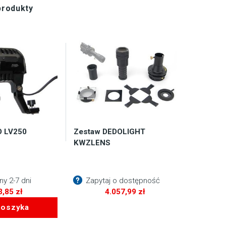
produkty
 LV250
Zestaw DEDOLIGHT
KWZLENS
y 2-7 dni
Zapytaj o dostępność
3,85
zł
4.057,99
zł
koszyka