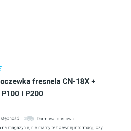
Soczewka fresnela CN-18X +
 P100 i P200
ostępność
Darmowa dostawa!
 na magazynie, nie mamy też pewnej informacji, czy