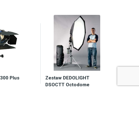
300 Plus
Zestaw DEDOLIGHT
DSOCTT Octodome
Tungsten
y 2-7 dni
Zapytaj o dostępność
33,20
zł
9.507,29
zł
koszyka