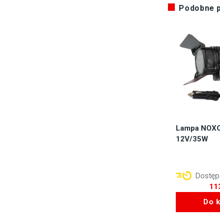
Podobne 
Lampa NOXO
12V/35W
Dostępn
11
Do 