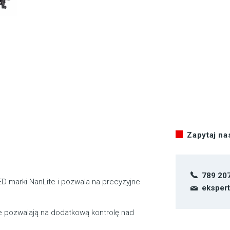
Zapytaj n
789 20
D marki NanLite i pozwala na precyzyjne
eksper
re pozwalają na dodatkową kontrolę nad