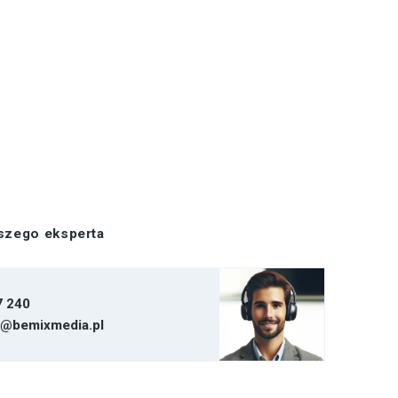
aszego eksperta
7 240
t@bemixmedia.pl