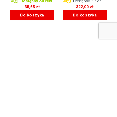
Dostępny od ręki
Dostępny 2-7 dni
35,65
zł
322,00
zł
Do koszyka
Do koszyka
Bemix Media Sp. z o.o.
ul. Krakowska 52/2