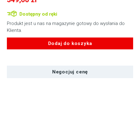
Dostępny od ręki
Produkt jest u nas na magazynie gotowy do wysłania do
Klienta.
Dodaj do koszyka
ilość
SmallRig
3016
Negocjuj cenę
Battery
Plate
V-
Mount
w
Rod
Clamp