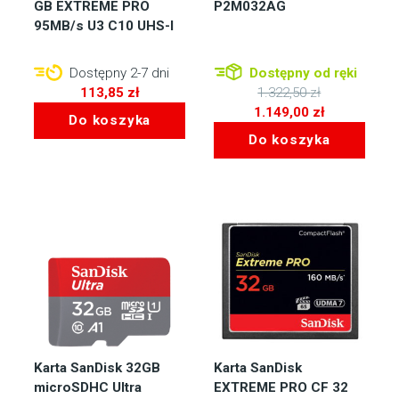
GB EXTREME PRO
P2M032AG
95MB/s U3 C10 UHS-I
Dostępny 2-7 dni
Dostępny od ręki
113,85
zł
1.322,50
zł
Pierwotna
1.149,00
zł
Do koszyka
cena
Aktualna
Do koszyka
wynosiła:
cena
1.322,50 zł.
wynosi:
1.149,00 zł.
Karta SanDisk 32GB
Karta SanDisk
microSDHC Ultra
EXTREME PRO CF 32