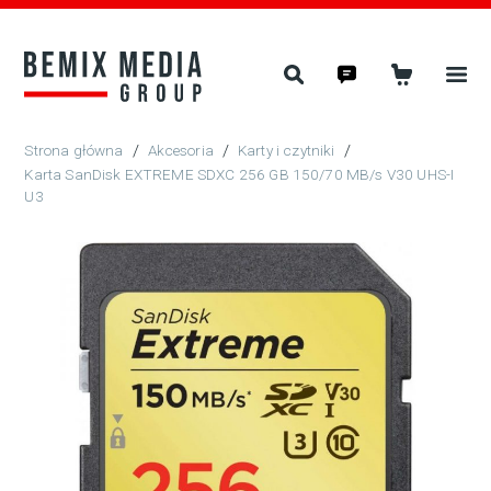
/
Akcesoria
/
Karty i czytniki
/
Karta SanDisk EXTREME SDXC 256 GB 150/70 MB/s V30 UHS-I
U3