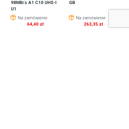
98MB/s A1 C10 UHS-I
GB
U1
Na zamówienie
Na zamówienie
64,40
zł
263,35
zł
Bemix Media Sp. z o.o.
ul. Krakowska 52/2