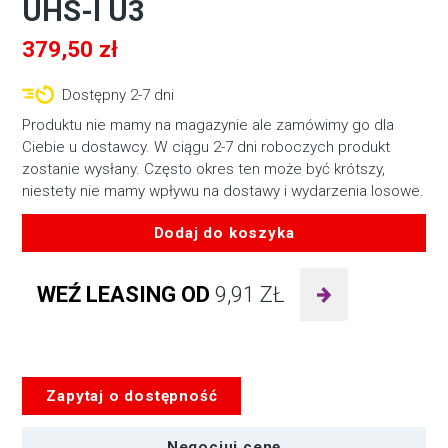
UHS-I U3
379,50
zł
Dostępny 2-7 dni
Produktu nie mamy na magazynie ale zamówimy go dla
Ciebie u dostawcy. W ciągu 2-7 dni roboczych produkt
zostanie wysłany. Często okres ten może być krótszy,
niestety nie mamy wpływu na dostawy i wydarzenia losowe.
Dodaj do koszyka
ilość
Karta
WEŹ LEASING OD
9,91
ZŁ
SanDisk
EXTREME
SDXC
256
GB
Zapytaj o dostępność
150/70
MB/s
Negocjuj cenę