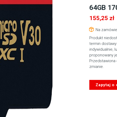
64GB 17
155,25
zł
Na zamówie
Produkt niedos
termin dostawy 
indywidualnie, l
proponowany je
Przedstawiona 
zmianie.
Zapytaj o