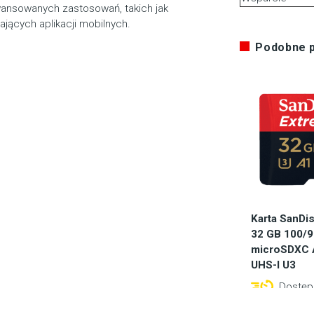
wansowanych zastosowań, takich jak
jących aplikacji mobilnych.
Podobne 
Karta SanDi
32 GB 100/
microSDXC 
UHS-I U3
Dostępn
12