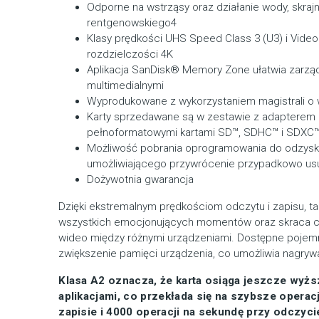
Odporne na wstrząsy oraz działanie wody, skraj
rentgenowskiego4
Klasy prędkości UHS Speed Class 3 (U3) i Vide
rozdzielczości 4K
Aplikacja SanDisk® Memory Zone ułatwia zarząd
multimedialnymi
Wyprodukowane z wykorzystaniem magistrali o 
Karty sprzedawane są w zestawie z adapterem
pełnoformatowymi kartami SD™, SDHC™ i SDXC
Możliwość pobrania oprogramowania do odzys
umożliwiającego przywrócenie przypadkowo usu
Dożywotnia gwarancja
Dzięki ekstremalnym prędkościom odczytu i zapisu, ta
wszystkich emocjonujących momentów oraz skraca cz
wideo między różnymi urządzeniami. Dostępne pojem
zwiększenie pamięci urządzenia, co umożliwia nagryw
Klasa A2 oznacza, że karta osiąga jeszcze wyż
aplikacjami, co przekłada się na szybsze operac
zapisie i 4000 operacji na sekundę przy odczyci