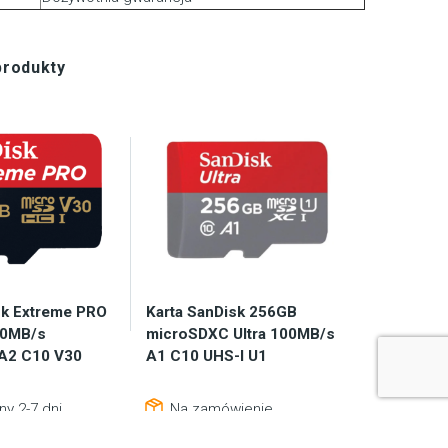
produkty
sk Extreme PRO
Karta SanDisk 256GB
90MB/s
microSDXC Ultra 100MB/s
A2 C10 V30
A1 C10 UHS-I U1
y 2-7 dni
Na zamówienie
5,35
zł
706,10
zł