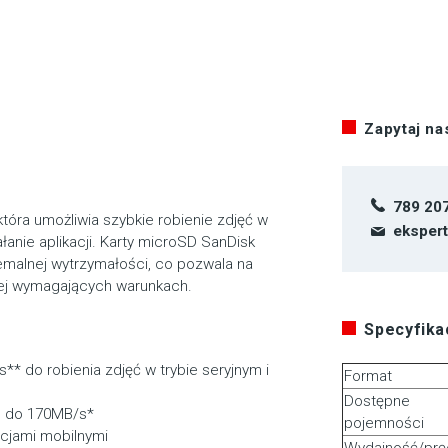
Zapytaj n
789 20
tóra umożliwia szybkie robienie zdjęć w
eksper
anie aplikacji. Karty microSD SanDisk
emalnej wytrzymałości, co pozwala na
iej wymagających warunkach.
Specyfikac
* do robienia zdjęć w trybie seryjnym i
Format
Dostępne
h do 170MB/s*
pojemności
acjami mobilnymi