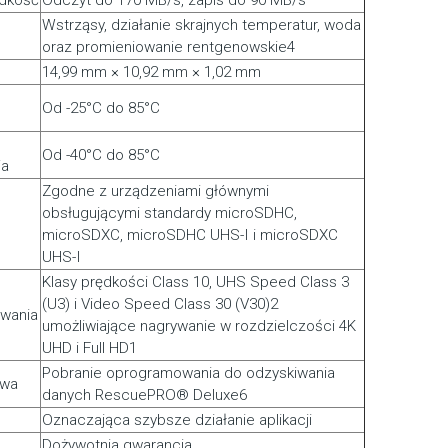
dkość
Odczyt do 170 MB/s, zapis do 90 MB/s
Wstrząsy, działanie skrajnych temperatur, woda
oraz promieniowanie rentgenowskie4
14,99 mm × 10,92 mm × 1,02 mm
Od -25°C do 85°C
Od -40°C do 85°C
ia
Zgodne z urządzeniami głównymi
obsługującymi standardy microSDHC,
microSDXC, microSDHC UHS-I i microSDXC
UHS-I
Klasy prędkości Class 10, UHS Speed Class 3
(U3) i Video Speed Class 30 (V30)2
ywania
umożliwiające nagrywanie w rozdzielczości 4K
UHD i Full HD1
Pobranie oprogramowania do odzyskiwania
owa
danych RescuePRO® Deluxe6
Oznaczająca szybsze działanie aplikacji
Dożywotnia gwarancja