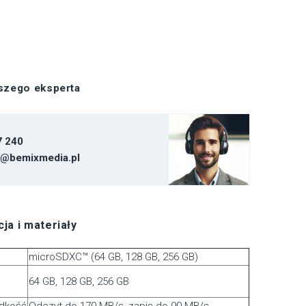
aszego eksperta
7 240
t@bemixmedia.pl
ja i materiały
microSDXC™ (64 GB, 128 GB, 256 GB)
64 GB, 128 GB, 256 GB