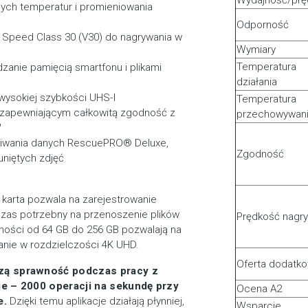
Wydajność/prę
nych temperatur i promieniowania
Odporność
o Speed Class 30 (V30) do nagrywania w
Wymiary
Temperatura
zanie pamięcią smartfonu i plikami
działania
wysokiej szybkości UHS-I
Temperatura
 zapewniającym całkowitą zgodność z
przechowywan
™
kiwania danych RescuePRO® Deluxe,
Zgodność
niętych zdjęć
 karta pozwala na zarejestrowanie
as potrzebny na przenoszenie plików
Prędkość nagr
ności od 64 GB do 256 GB pozwalają na
anie w rozdzielczości 4K UHD.
Oferta dodatk
szą sprawność podczas pracy z
je – 2000 operacji na sekundę przy
Ocena A2
e.
Dzięki temu aplikacje działają płynniej,
Wsparcie