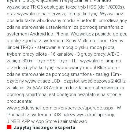
trybem pracy, włączaniem i wyłączaniem. Ponadto
wyzwalacz TR-Q6 obsługuje także tryb HSS (do 1/8000s),
oraz wyzwalanie na pierwszą i drugą kurtynę. Wyzwalacz
posiada także wbudowany moduł Bluetooth, umożliwiający
zdalne sterowanie ustawieniami za pomocą smartfona z
systemem Android lub iPhona. Wyzwalacz posiada gorącą
stopkę zgodną z systemem Sony Multi-Interface. Cechy
Jinbei TR-Q6: - sterowanie mocą błysku, mocą pilota,
trybem pracy pilota - 16 kanałów - 3 grupy pracy: A/B/C -
zasięg: 300m - tryb HSS - tryb TTL - wyzwalanie lamp na
przednią i tylną kurtynę - wbudowany moduł Bluetooth -
zdalne sterowanie za pomocą smartfona - zasięg 10m -
czytelny wyświetlacz LCD - częstotliwość bazowa 2.4GHz -
zasilanie: 2x AAA/R3 Aplikacja do zdalnego sterowania za
pomocą smartfona jest dostępna bezpłatnie na stronie
producenta:
www.goldenshell.com.cn/en/service/upgrade.aspx . W
iPhonach z systemem iOS należy wyszukać aplikację
JINBEI APP w App Store i zainstalować.
Zapytaj naszego eksperta