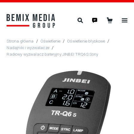
/
Oświetlenie
/
Oświetlenie błyskowe
/
Nadajniki i wyzwalacze
/
Radiowy wyzwalacz bateryjny JINBEI TRQ6S Sony