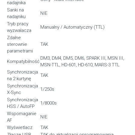
nadajnika
Sanki na
NIE
nadajniku
Tryb pracy
Manualny / Automatyczny (TTL)
wyzwalacza
Zdalne
sterownie
TAK
parametrami
DM3, DM4, DM5, DM6, SPARK III, MSN III,
Kompatybilność
MSN-TTL, HD-601, HD-610, MARS-3 TTL
Synchronizacja
TAK
na 2 kurtynę
Synchronizacja
1/250s
X-Sync
Synchronizacja
1/8000s
HSS / AutoFP
Wspomaganie
NIE
AF
Wyświetlacz
TAK
Złącze USB
TAK do aktualizacji oprogramowania