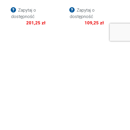
Zapytaj o
Zapytaj o
dostępność
dostępność
201,25
zł
109,25
zł
Radiowy wyzwalacz
Nadajnik radiowy
bateryjny JINBEI
JINBEI TR612N Nikon
TRQ6N Nikon
Zapytaj o
Dostępny 2-7 dni
dostępność
339,25
zł