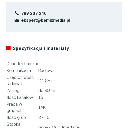
789 207 240
ekspert@bemixmedia.pl
Specyfikacja i materiały
Dane techniczne
Komunikacja
Radiowa
Częstotliwość
2,4 GHz
radiowa
Zasięg
do 300m
Ilość kanałów
16
Praca w
TAK
grupach
Ilość grup
3 / 10
Stopka
Sony - Multi Interface