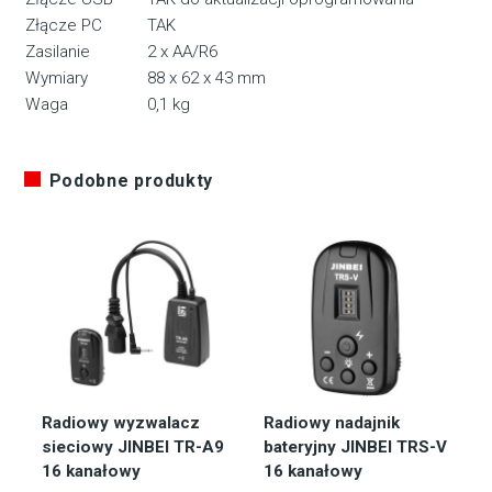
Złącze PC
TAK
Zasilanie
2 x AA/R6
Wymiary
88 x 62 x 43 mm
Waga
0,1 kg
Podobne produkty
Radiowy wyzwalacz
Radiowy nadajnik
sieciowy JINBEI TR-A9
bateryjny JINBEI TRS-V
16 kanałowy
16 kanałowy