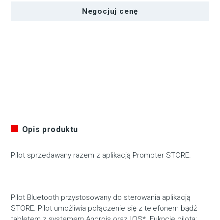
aplikacja
Negocjuj cenę
Opis produktu
Pilot sprzedawany razem z aplikacją Prompter STORE.
Pilot Bluetooth przystosowany do sterowania aplikacją
STORE. Pilot umożliwia połączenie się z telefonem bądź
tabletem z systemem Androis oraz IOS*. Fukncje pilota: