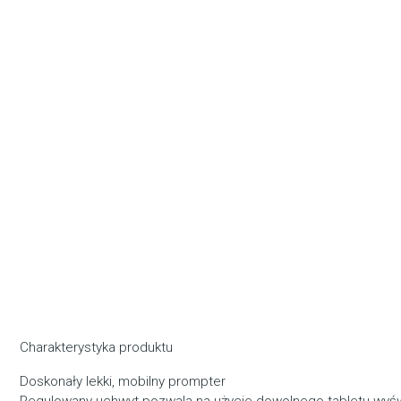
Charakterystyka produktu
Doskonały lekki, mobilny prompter
Regulowany uchwyt pozwala na użycie dowolnego tabletu wyśw