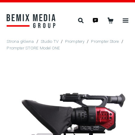
/
Studio TV
/
Promptery
/
Prompter Store
/
Prompter STORE Model ONE