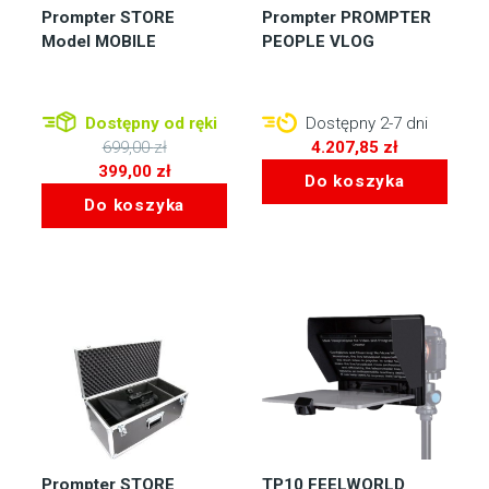
Prompter STORE
Prompter PROMPTER
Model MOBILE
PEOPLE VLOG
Dostępny od ręki
Dostępny 2-7 dni
699,00
zł
4.207,85
zł
Pierwotna
399,00
zł
Do koszyka
cena
Aktualna
Do koszyka
wynosiła:
cena
699,00 zł.
wynosi:
399,00 zł.
Prompter STORE
TP10 FEELWORLD