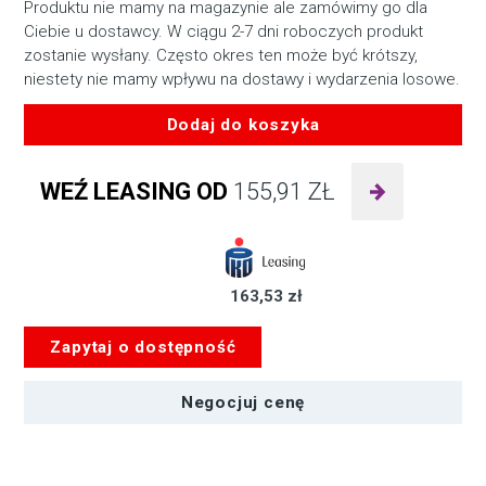
Produktu nie mamy na magazynie ale zamówimy go dla
Ciebie u dostawcy. W ciągu 2-7 dni roboczych produkt
zostanie wysłany. Często okres ten może być krótszy,
niestety nie mamy wpływu na dostawy i wydarzenia losowe.
Dodaj do koszyka
ilość
Prompter
WEŹ LEASING OD
155,91
ZŁ
PROMPTER
PEOPLE
PRO
11
163,53 zł
ENG
Zapytaj o dostępność
Negocjuj cenę