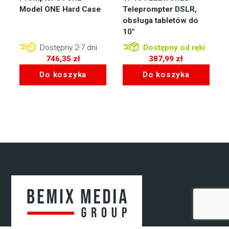
Model ONE Hard Case
Teleprompter DSLR,
obsługa tabletów do
10″
Dostępny 2-7 dni
Dostępny od ręki
746,35
zł
387,99
zł
Do koszyka
Do koszyka