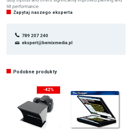
duty tripods and offers significantly improved panning and
tilt performance.
Zapytaj naszego eksperta
789 207 240
ekspert@bemixmedia.pl
Podobne produkty
-42%
-300zł