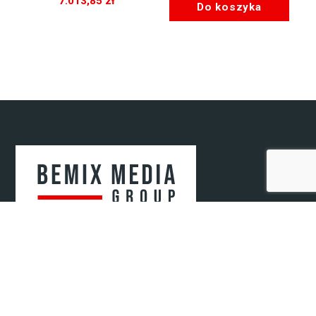
7.013,85
zł
Do koszyka
Bemix Media Sp. z o.o.
ul. Krakowska 52/2
41-808 Zabrze, woj. śląskie
NIP: 6482807571
REGON: 52078720400000