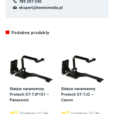
789 207 240
ekspert@bemixmedia.pl
Podobne produkty
Statyw naramienny
Statyw naramienny
Protech ST-7JP151 –
Protech ST-7JC –
Panasonic
Canon
Dostępny 2-7 dni
Dostępny 2-7 dni