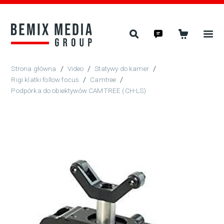
/
Video
/
Statywy do kamer
/
Rigi klatki follow focus
/
Camtree
/
Podpórka do obiektywów CAMTREE (CH-LS)