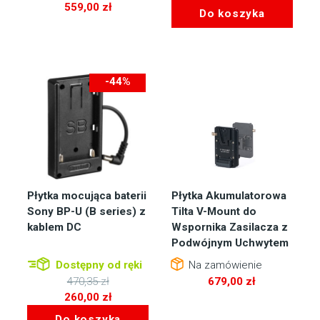
559,00
zł
Do koszyka
-44%
-210zł
Płytka mocująca baterii
Płytka Akumulatorowa
Sony BP-U (B series) z
Tilta V-Mount do
kablem DC
Wspornika Zasilacza z
Podwójnym Uchwytem
Dostępny od ręki
Na zamówienie
470,35
zł
679,00
zł
Pierwotna
260,00
zł
cena
Aktualna
Do koszyka