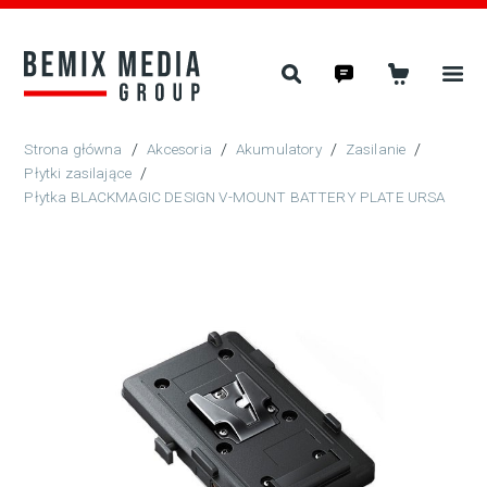
/
Akcesoria
/
Akumulatory
/
Zasilanie
/
Płytki zasilające
/
Płytka BLACKMAGIC DESIGN V-MOUNT BATTERY PLATE URSA