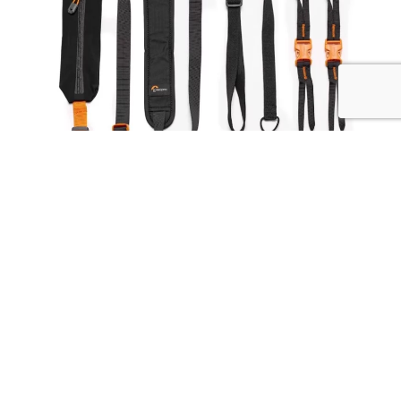
System pasków w zestawie:
Zawartość
: Pokrowiec na telefon, pasek naramienny
do aparatu lub wkładu, pasek elastyczny oraz klamry
do łączenia pasków. Kompatybilny z torbami z serii
GearUp Creator Box i GearUp PRO.
Plecak Lowepro PhotoSport PRO 70L AW III (M/L) to