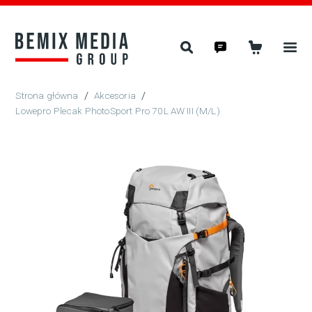
/
Akcesoria
/
Lowepro Plecak PhotoSport Pro 70L AW III (M/L)