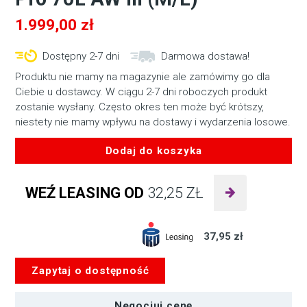
1.999,00
zł
Dostępny 2-7 dni
Darmowa dostawa!
Produktu nie mamy na magazynie ale zamówimy go dla
Ciebie u dostawcy. W ciągu 2-7 dni roboczych produkt
zostanie wysłany. Często okres ten może być krótszy,
niestety nie mamy wpływu na dostawy i wydarzenia losowe.
Dodaj do koszyka
ilość
Lowepro
WEŹ LEASING OD
32,25
ZŁ
Plecak
PhotoSport
Pro
37,95 zł
70L
AW
Zapytaj o dostępność
III
(M/L)
Negocjuj cenę