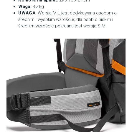
Komora na aparat
: 29 x 15 x 21 cm
Waga
: 3,2 kg
UWAGA
: Wersja M-L jest dedykowana osobom o
średnim i wysokim wzroście; dla osób o niskim i
średnim wzroście polecana jest wersja S-M.