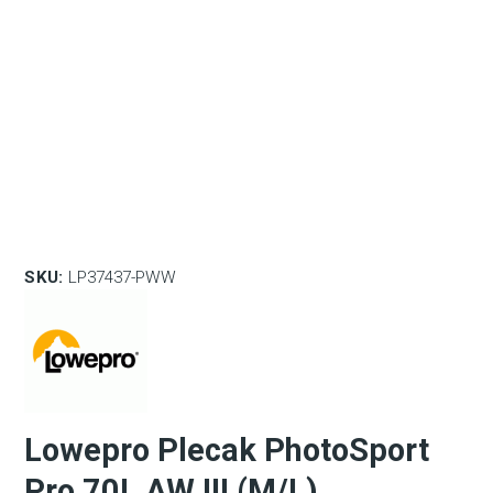
SKU:
LP37437-PWW
Lowepro Plecak PhotoSport
Pro 70L AW III (M/L)