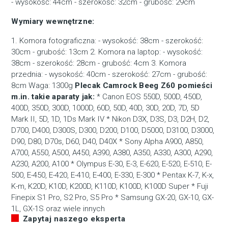
- wysokość: 44cm - szerokość: 32cm - grubość: 29cm
Wymiary wewnętrzne:
1. Komora fotograficzna: - wysokość: 38cm - szerokość:
30cm - grubość: 13cm 2. Komora na laptop: - wysokość:
38cm - szerokość: 28cm - grubość: 4cm 3. Komora
przednia: - wysokość: 40cm - szerokość: 27cm - grubość:
8cm Waga: 1300g
Plecak Camrock Beeg Z60 pomieści
m.in. takie aparaty jak:
* Canon EOS 550D, 500D, 450D,
400D, 350D, 300D, 1000D, 60D, 50D, 40D, 30D, 20D, 7D, 5D
Mark II, 5D, 1D, 1Ds Mark IV * Nikon D3X, D3S, D3, D2H, D2,
D700, D400, D300S, D300, D200, D100, D5000, D3100, D3000,
D90, D80, D70s, D60, D40, D40X * Sony Alpha A900, A850,
A700, A550, A500, A450, A390, A380, A350, A330, A300, A290,
A230, A200, A100 * Olympus E-30, E-3, E-620, E-520, E-510, E-
500, E-450, E-420, E-410, E-400, E-330, E-300 * Pentax K-7, K-x,
K-m, K20D, K10D, K200D, K110D, K100D, K100D Super * Fuji
Finepix S1 Pro, S2 Pro, S5 Pro * Samsung GX-20, GX-10, GX-
1L, GX-1S oraz wiele innych
Zapytaj naszego eksperta