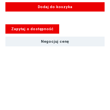
Dodaj do koszyka
ilość
Plecak
fotograficzny
Zapytaj o dostępność
CAMROCK
-
Beeg
Negocjuj cenę
Z60