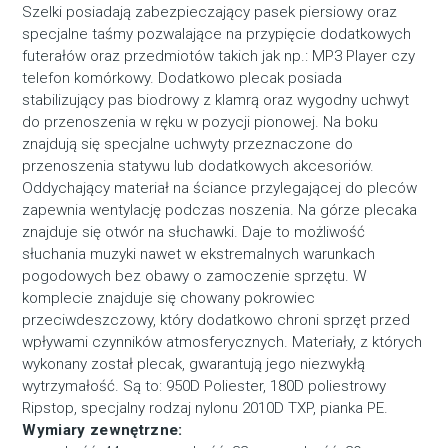
Szelki posiadają zabezpieczający pasek piersiowy oraz
specjalne taśmy pozwalające na przypięcie dodatkowych
futerałów oraz przedmiotów takich jak np.: MP3 Player czy
telefon komórkowy. Dodatkowo plecak posiada
stabilizujący pas biodrowy z klamrą oraz wygodny uchwyt
do przenoszenia w ręku w pozycji pionowej. Na boku
znajdują się specjalne uchwyty przeznaczone do
przenoszenia statywu lub dodatkowych akcesoriów.
Oddychający materiał na ściance przylegającej do pleców
zapewnia wentylację podczas noszenia. Na górze plecaka
znajduje się otwór na słuchawki. Daje to możliwość
słuchania muzyki nawet w ekstremalnych warunkach
pogodowych bez obawy o zamoczenie sprzętu. W
komplecie znajduje się chowany pokrowiec
przeciwdeszczowy, który dodatkowo chroni sprzęt przed
wpływami czynników atmosferycznych. Materiały, z których
wykonany został plecak, gwarantują jego niezwykłą
wytrzymałość. Są to: 950D Poliester, 180D poliestrowy
Ripstop, specjalny rodzaj nylonu 2010D TXP, pianka PE.
Wymiary zewnętrzne: