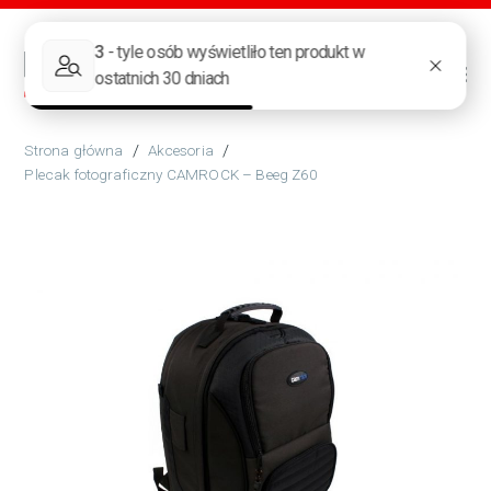
/
Akcesoria
/
Plecak fotograficzny CAMROCK – Beeg Z60