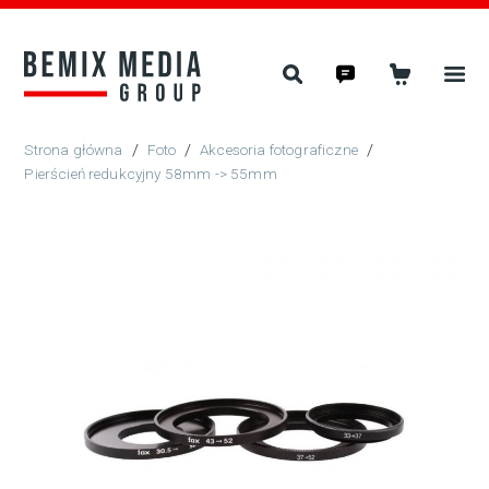
/
Foto
/
Akcesoria fotograficzne
/
Pierścień redukcyjny 58mm -> 55mm