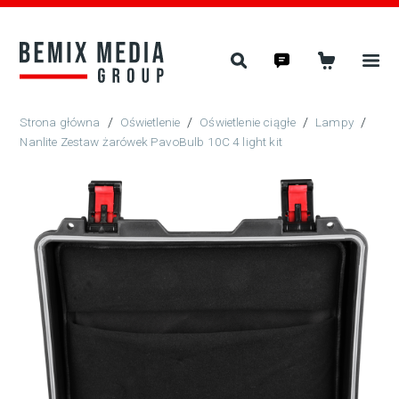
/
Oświetlenie
/
Oświetlenie ciągłe
/
Lampy
/
Nanlite Zestaw żarówek PavoBulb 10C 4 light kit