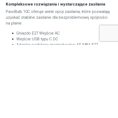
Kompleksowe rozwiązania i wystarczające zasilanie
PavoBulb 10C oferuje wiele opcji zasilania, które pozwalają
uzyskać stabilne zasilanie dla bezproblemowej spójności
na planie.
Gniazdo E27 Wejście AC
Wejście USB typu C DC
Adapter podstawy magnetycznej AS-MBA-E27
(opcjonalnie)
BT-BA-SNP-E27 Adapter baterii (opcjonalny),
*Kompatybilny z bateriami NPF
Sterownik przewodowy WC-USBC-C1 (opcjonalnie)