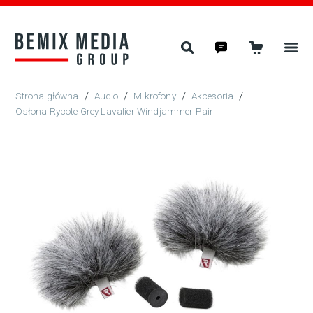
/
Audio
/
Mikrofony
/
Akcesoria
/
Osłona Rycote Grey Lavalier Windjammer Pair