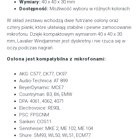
Wymiary:
40 x 40 x 30 mm
Dostępność:
Możliwość wyboru w różnych kolorach
W skład zestawu wchodzą dwie futrzane osłony oraz
cztery pianki, które ułatwiają stabilne i pewne zamocowanie
mikrofonu. Dzięki kompaktowym wymiarom 40 x 40 x 30
mm, Lavalier Windjammer jest dyskretny i nie rzuca się w
oczy podczas nagrań.
Osłona jest kompatybilna z mikrofonami:
AKG: C577, CK77, CK97
Audio-Technica: AT 899
BeyerDynamic: MCE7
Countryman: B3, B6, EMW
DPA: 4061, 4062, 4071
Electrovoice: RE90L
PSC: FPSCNM
Sanken: COS11
Sennheiser: MKE 2, ME 102, ME 104
Shure: SM93, WL50, WL51, ECM77