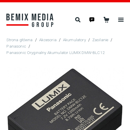
/
Akcesoria
/
Akumulatory
/
Zasilanie
/
Panasonic
/
Panasonic Oryginalny Akumulator LUMIX DMW-BLC12