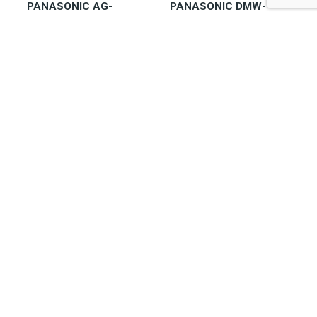
PANASONIC AG-
PANASONIC DMW-
VBR89G
BLF19
Dostępny 2-7 dni
Zapytaj o
1.608,85
zł
dostępność
320,85
zł
Do koszyka