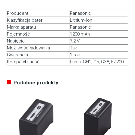
Producent
Panasonic
Klasyfikacja baterii
Lithium-Ion
Marka aparatu
Panasonic
Pojemność
1200 mAh
Napięcie
7,2 V
Możliwość ładowania
Tak
Gwarancja
1 rok
Kompatybilność
Lumix GH2, G5, GX8, FZ200
Podobne produkty