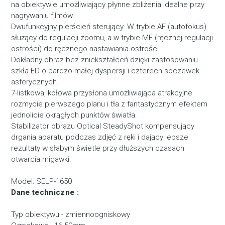
na obiektywie umożliwiający płynne zbliżenia idealne przy
nagrywaniu filmów.
Dwufunkcyjny pierścień sterujący. W trybie AF (autofokus)
służący do regulacji zoomu, a w trybie MF (ręcznej regulacji
ostrości) do ręcznego nastawiania ostrości.
Dokładny obraz bez zniekształceń dzięki zastosowaniu
szkła ED o bardzo małej dyspersji i czterech soczewek
asferycznych.
7-listkowa, kołowa przysłona umożliwiająca atrakcyjne
rozmycie pierwszego planu i tła z fantastycznym efektem
jednolicie okrągłych punktów światła.
Stabilizator obrazu Optical SteadyShot kompensujący
drgania aparatu podczas zdjęć z ręki i dający lepsze
rezultaty w słabym świetle przy dłuższych czasach
otwarcia migawki.
Model: SELP-1650
Dane techniczne :
Typ obiektywu - zmiennoogniskowy