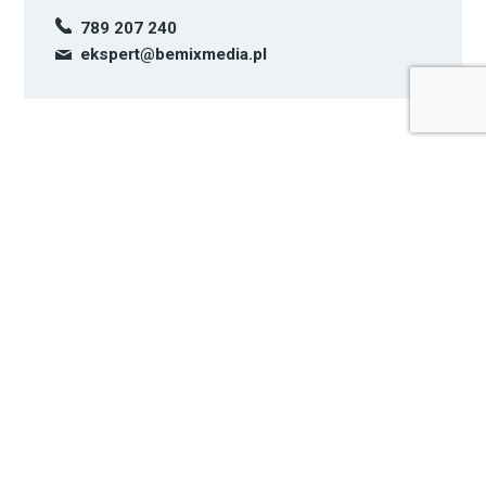
789 207 240
ekspert@bemixmedia.pl
Podobne produkty
Obiektyw SAMYANG
Przenośny zestaw do
16mm F2.0
tła + tło 2,7m x 5,5m