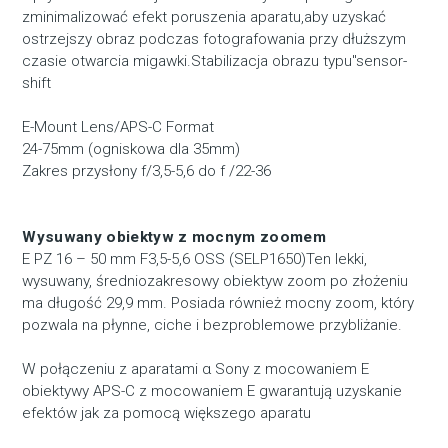
zminimalizować efekt poruszenia aparatu,aby uzyskać
ostrzejszy obraz podczas fotografowania przy dłuższym
czasie otwarcia migawki.Stabilizacja obrazu typu"sensor-
shift
E-Mount Lens/APS-C Format
24-75mm (ogniskowa dla 35mm)
Zakres przysłony f/3,5-5,6 do f /22-36
Wysuwany obiektyw z mocnym zoomem
E PZ 16 – 50 mm F3,5-5,6 OSS (SELP1650)Ten lekki,
wysuwany, średniozakresowy obiektyw zoom po złożeniu
ma długość 29,9 mm. Posiada również mocny zoom, który
pozwala na płynne, ciche i bezproblemowe przybliżanie.
W połączeniu z aparatami α Sony z mocowaniem E
obiektywy APS-C z mocowaniem E gwarantują uzyskanie
efektów jak za pomocą większego aparatu