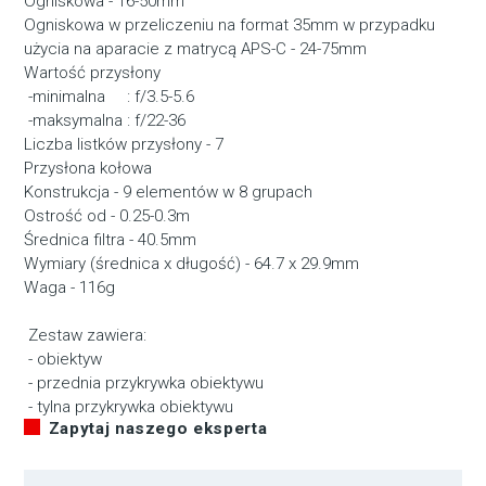
Ogniskowa - 16-50mm
Ogniskowa w przeliczeniu na format 35mm w przypadku
użycia na aparacie z matrycą APS-C - 24-75mm
Wartość przysłony
-minimalna : f/3.5-5.6
-maksymalna : f/22-36
Liczba listków przysłony - 7
Przysłona kołowa
Konstrukcja - 9 elementów w 8 grupach
Ostrość od - 0.25-0.3m
Średnica filtra - 40.5mm
Wymiary (średnica x długość) - 64.7 x 29.9mm
Waga - 116g
Zestaw zawiera:
- obiektyw
- przednia przykrywka obiektywu
- tylna przykrywka obiektywu
Zapytaj naszego eksperta