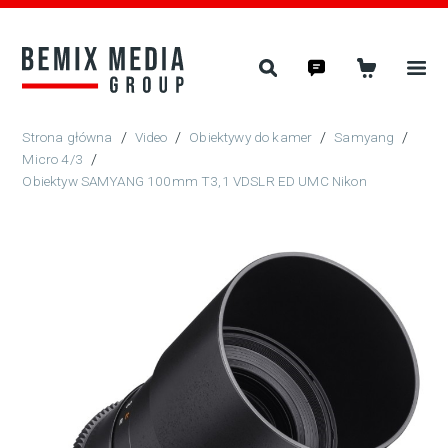
/
Video
/
Obiektywy do kamer
/
Samyang
/
Micro 4/3
/
Obiektyw SAMYANG 100mm T3,1 VDSLR ED UMC Nikon