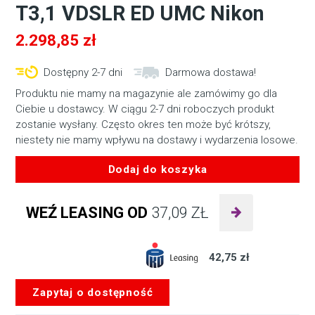
T3,1 VDSLR ED UMC Nikon
2.298,85
zł
Dostępny 2-7 dni
Darmowa dostawa!
Produktu nie mamy na magazynie ale zamówimy go dla
Ciebie u dostawcy. W ciągu 2-7 dni roboczych produkt
zostanie wysłany. Często okres ten może być krótszy,
niestety nie mamy wpływu na dostawy i wydarzenia losowe.
Dodaj do koszyka
ilość
Obiektyw
WEŹ LEASING OD
37,09
ZŁ
SAMYANG
100mm
T3,1
42,75 zł
VDSLR
ED
Zapytaj o dostępność
UMC
Nikon