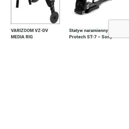
VARIZOOM VZ-DV
Statyw naramienny
MEDIA RIG
Protech ST-7 – Sony
Dostępny 2-7 dni
Zapytaj o
3.942,05
zł
dostępność
7.013,85
zł
Do koszyka