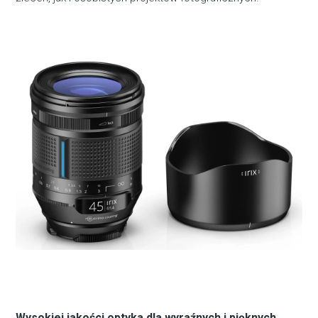
Wysokiej jakości optyka dla wyraźnych i pięknych