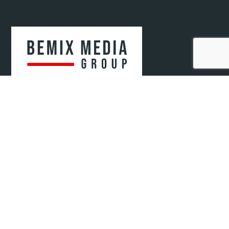
Bemix Media Sp. z o.o.
ul. Krakowska 52/2
41-808 Zabrze, woj. śląskie
NIP: 6482807571
REGON: 52078720400000
KRS: 0000942679
© 2021-2025 Bemix Media
Informacje