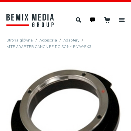
/
Akcesoria
/
Adaptery
/
MTF ADAPTER CANON EF DO SONY PMW-EX3