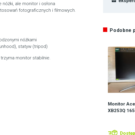
eksper
nóżki, ale monitor i osłona
tosowań fotograficznych i filmowych.
Podobne 
zkodzonymi nóżkami
nhood), statyw (tripod)
trzyma monitor stabilnie.
Monitor Ace
XB253Q 165
Dostęp