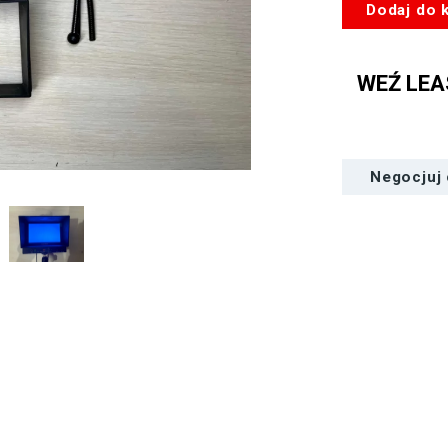
ilość
Dodaj do 
Monitor
Lilliput
5
WEŹ LEA
cali
-
OUTLET
Negocjuj