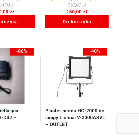
00,00
zł
350,00
zł
Pierwotna
0,00
zł
150,00
zł
cena
Aktualna
koszyka
Do koszyka
wynosiła:
cena
350,00 zł.
wynosi:
150,00 zł.
-86%
-40%
-390zł
-100zł
etlająca
Plaster miodu HC-2000 do
S-D02 –
lampy Lishuai V-2000ASVL
– OUTLET