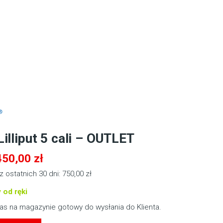
illiput 5 cali – OUTLET
Pierwotna
Aktualna
450,00
zł
cena
cena
z ostatnich 30 dni:
750,00
zł
wynosiła:
wynosi:
 od ręki
750,00 zł.
450,00 zł.
nas na magazynie gotowy do wysłania do Klienta.