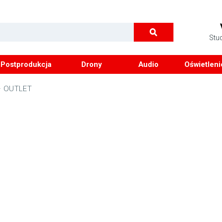
Stu
Postprodukcja
Drony
Audio
Oświetleni
i – OUTLET