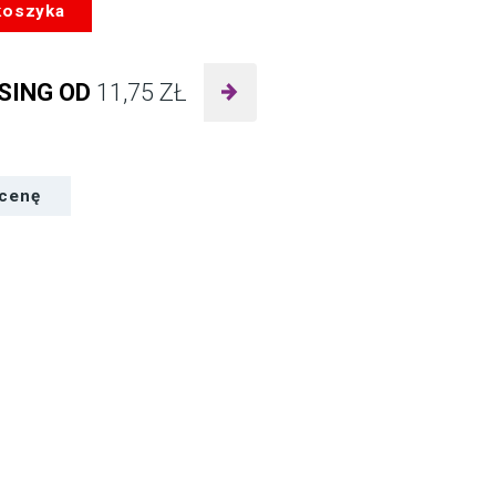
koszyka
SING OD
11,75
ZŁ
 cenę