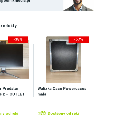
t@bemixmedia.pl
produkty
-38%
-57%
-420zł
-200zł
r Predator
Walizka Case Powercases
Hz – OUTLET
mała
ny od ręki
Dostępny od ręki