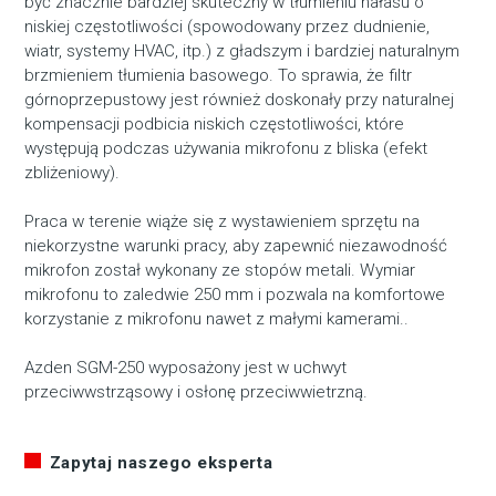
być znacznie bardziej skuteczny w tłumieniu hałasu o
niskiej częstotliwości (spowodowany przez dudnienie,
wiatr, systemy HVAC, itp.) z gładszym i bardziej naturalnym
brzmieniem tłumienia basowego. To sprawia, że filtr
górnoprzepustowy jest również doskonały przy naturalnej
kompensacji podbicia niskich częstotliwości, które
występują podczas używania mikrofonu z bliska (efekt
zbliżeniowy).
Praca w terenie wiąże się z wystawieniem sprzętu na
niekorzystne warunki pracy, aby zapewnić niezawodność
mikrofon został wykonany ze stopów metali. Wymiar
mikrofonu to zaledwie 250 mm i pozwala na komfortowe
korzystanie z mikrofonu nawet z małymi kamerami..
Azden SGM-250 wyposażony jest w uchwyt
przeciwwstrząsowy i osłonę przeciwwietrzną.
Zapytaj naszego eksperta