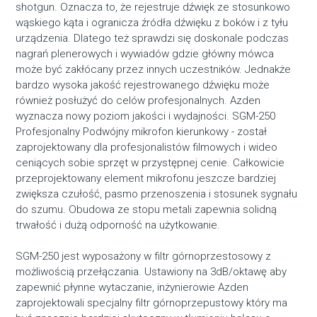
shotgun. Oznacza to, że rejestruje dźwięk ze stosunkowo
wąskiego kąta i ogranicza źródła dźwięku z boków i z tyłu
urządzenia. Dlatego też sprawdzi się doskonale podczas
nagrań plenerowych i wywiadów gdzie główny mówca
może być zakłócany przez innych uczestników. Jednakże
bardzo wysoka jakość rejestrowanego dźwięku może
również posłużyć do celów profesjonalnych. Azden
wyznacza nowy poziom jakości i wydajności. SGM-250
Profesjonalny Podwójny mikrofon kierunkowy - został
zaprojektowany dla profesjonalistów filmowych i wideo
ceniących sobie sprzęt w przystępnej cenie. Całkowicie
przeprojektowany element mikrofonu jeszcze bardziej
zwiększa czułość, pasmo przenoszenia i stosunek sygnału
do szumu. Obudowa ze stopu metali zapewnia solidną
trwałość i dużą odporność na użytkowanie.
SGM-250 jest wyposażony w filtr górnoprzestosowy z
możliwością przełączania. Ustawiony na 3dB/oktawę aby
zapewnić płynne wytaczanie, inżynierowie Azden
zaprojektowali specjalny filtr górnoprzepustowy który ma