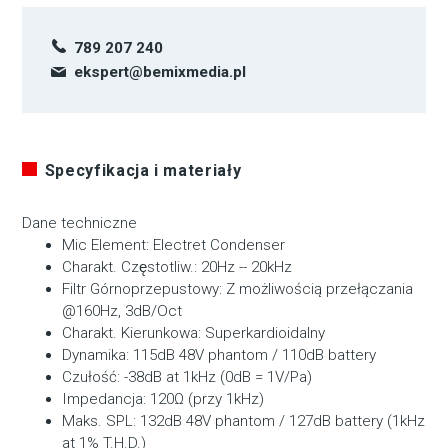
789 207 240
ekspert@bemixmedia.pl
Specyfikacja i materiały
Dane techniczne
Mic Element: Electret Condenser
Charakt. Częstotliw.: 20Hz -- 20kHz
Filtr Górnoprzepustowy: Z możliwością przełączania
@160Hz, 3dB/Oct
Charakt. Kierunkowa: Superkardioidalny
Dynamika: 115dB 48V phantom / 110dB battery
Czułość: -38dB at 1kHz (0dB = 1V/Pa)
Impedancja: 120Ω (przy 1kHz)
Maks. SPL: 132dB 48V phantom / 127dB battery (1kHz
at 1% T.H.D.)