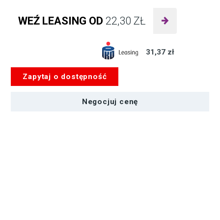
ilość
Mikrofon
WEŹ LEASING OD
22,30
ZŁ
AZDEN
SGM-
250
31,37 zł
Zapytaj o dostępność
Negocjuj cenę