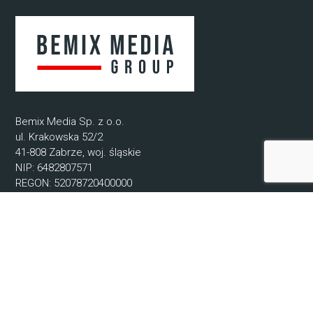
Bemix Media Sp. z o.o.
ul. Krakowska 52/2
41-808 Zabrze, woj. śląskie
NIP: 6482807571
REGON: 52078720400000
KRS: 0000942679
© 2021-2025 Bemix Media
Informacje
O nas
Regulamin