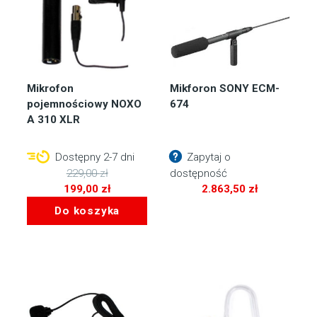
Mikrofon
Mikforon SONY ECM-
pojemnościowy NOXO
674
A 310 XLR
Dostępny 2-7 dni
Zapytaj o
229,00
zł
dostępność
Pierwotna
199,00
zł
2.863,50
zł
cena
Aktualna
Do koszyka
wynosiła:
cena
229,00 zł.
wynosi:
199,00 zł.