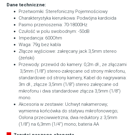
Dane techniczne:
Przetworniki: Sterefoniczny Pojemnościowy
Charakterystyka kierunkowa: Podwójna kardioida
Pasmo przenoszenia: 70-18000Hz
Czułość w polu swobodnym: -50dB
Impedancja: 600Ohm
Waga: 79g bez kabla
Złącze wyjściowe: zakręcany jack 3,5mm stereo
(żeński)
Przewody: przewód do kamery: 0,2m dł., ze złączami
3,5mm (1/8") stereo-zakręcane od strony mikrofonu,
standardowe od strony kamery, Kabel do nagrywania:
3m dł., złącze 3,5mm (1/8") stereo zakręcane od
mikrofonu i dwa standardowe złącza 3,5mm (1/8")
mono.
Akcesoria w zestawie: Uchwyt nakamerowy;
wymienna końcówka do statywu mikrofonowego;
Osłona przeciwwietrzna; dwa reduktory z 3,5mm
(1/8") na 6,3mm (1/4") mono; bateria AA