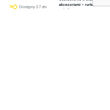
akcesoriami – rurka
Dostępny 2-7 dni
spiralna
13,80
zł
Dostępny od ręki
Do koszyka
830,00
zł
Do koszyka