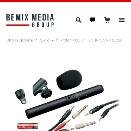
/
Audio
/
Mikrofon AUDIO-TECHNICA ATR6250